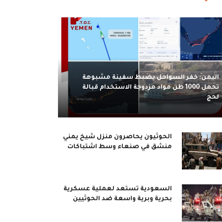
اليمن: خفر السواحل يضبط سفينة مشبوهة
تحمل 1000 طن مواد مزدوجة الاستخدام قبالة
لحج
الحوثيون يحاصرون منزل شيخ يمني
منشق في صنعاء وسط اشتباكات
السعودية تستعد لعملية عسكرية
بحرية وبرية واسعة ضد الحوثيين