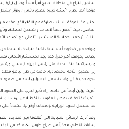
استمرار النزاع في منطقة الخليج أمراً ملحاً. وخلال زيارة رسم
مؤكداً أنها تطرح "أسئلة كبيرة تتعلق بالأمن"، وتؤثر "بش
يمثل هذا الموقف تباينات صارخة مع اللقاء الذي عقده ميرز
الماضي، حيث أظهر دعماً لأهداف واشنطن المعلنة، وتأييد
الثالث، تراجعت حماسة المستشار الألماني مع تصاعد التهدي
ويواجه ميرز ضغوطاً سياسية داخلية متزايدة، لا سيما من 
يطالب بموقف أكثر حذراً. كما يجد المستشار الألماني نفسه م
والإسرائيلية منذ البداية، مثل رئيس الوزراء الإسباني ورئي
إلى تعميق الأزمة الاقتصادية، خاصة في ظل تباطؤ قطاع الت
لجوء جديدة في وقت تسعى فيه برلين للحد من صعود حز
أعربت برلين أيضاً عن قلقها إزاء تأثير الحرب على الجهود ال
الأمريكية تخفيف بعض العقوبات النفطية عن روسيا. وانتقد
قد تستغل الحرب الإيرانية لإضعاف أوكرانيا، مشدداً على
وقد أثارت الرسائل المتباينة التي أطلقها ميرز منذ بدء الض
إسقاط النظام، محذراً من صراع طويل، لكنه أكد في الوقت ن