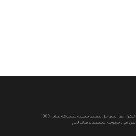
اليمن: خفر السواحل يضبط سفينة مشبوهة تحمل 1000
طن مواد مزدوجة الاستخدام قبالة لحج