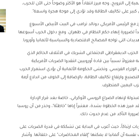
ية إلى النرويج، وجه ميرز انتقاداً هو الأكثر وضوحاً حتى الآن للحرب،
كل كبير على تكاليف الطاقة وقد تؤدي إلى موجة هجرة واسعة".
 مع الرئيس الأمريكي دونالد ترامب في البيت الأبيض الأسبوع
اً لضرورة إنهاء حكم النظام في طهران. ومع دخول الحرب أسبوعها
دات التي تواجه المصالح الاقتصادية والسياسية لألمانيا وأوروبا.
الحزب الديمقراطي الاجتماعي الشريك في الائتلاف الحاكم الذي
عزولاً نسبياً بين قادة أوروبيين انتقدوا الضربات الأمريكية
س الوزراء الفرنسي. وتخشى الحكومة الألمانية أن يؤدي استمرار الحرب
صنيع وارتفاع تكاليف الطاقة، بالإضافة إلى الخوف من اندلاع أزمة
ب اليمين المتطرف.
مبذولة لإنهاء الصراع الروسي الأوكراني، خاصة بعد قرار الإدارة
 ميرز هذه الخطوة بشدة، معتبراً إياها "خاطئة"، وحذر من أن روسيا
 ضرورة التأكد من عدم حدوث ذلك.
ربات ارتباكاً، حيث أعرب في البداية عن تشككه في قدرة الضربات على
فسه أن ألمانيا لا يمكنها "إلقاء المحاضرات" على حلفائها. وأشار