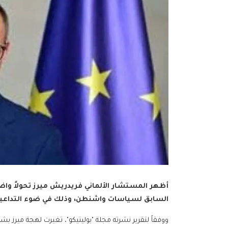
أظهر المستشار الألماني فريدريش ميرز تحولاً واضحا
السابق لسياسات واشنطن، وذلك في ضوء التداعيات 
ووفقاً لتقرير نشرته مجلة "بوليتيكو"، تغيرت لهجة ميرز