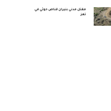
مقتل مدني بنيران قناص حوثي في
تعز