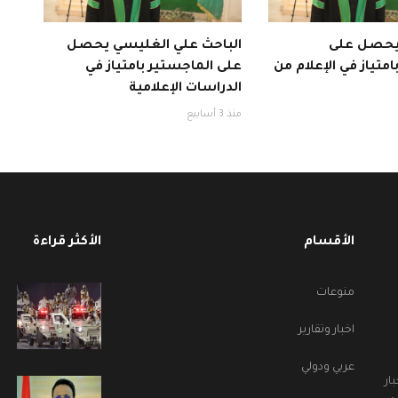
 يحصل على
الباحث علي الغليسي يحصل
متياز في الإعلام من
على الماجستير بامتياز في
الدراسات الإعلامية
منذ 3 أسابيع
الأقسام
الأكثر قراءة
منوعات
اخبار وتقارير
عربي ودولي
ار