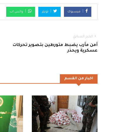
فيسبوك
تويتر
واتس اب
الخبر السابق
أمن مأرب يضبط متورطين بتصوير تحركات
عسكرية ويحذر
اخبار من القسم