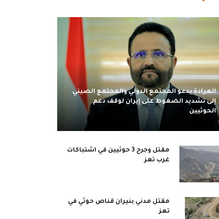
العرادة يدعو المجتمع الدولي والمجتمع الصيني
إلى تشديد الضغوط على إيران لوقف دعم
الحوثيين
مقتل وجرح 3 حوثيين في اشتباكات
غرب تعز
مقتل مدني بنيران قناص حوثي في
تعز