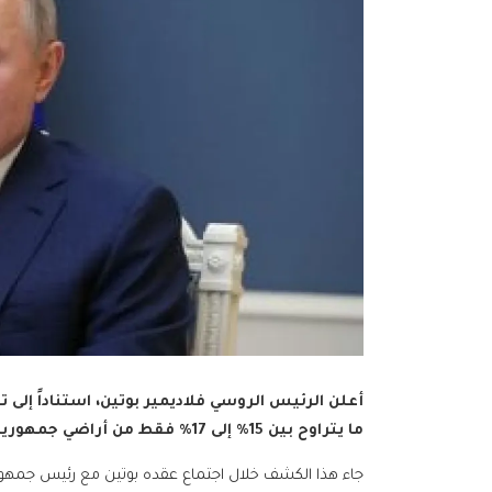
أعلن الرئيس الروسي فلاديمير بوتين، استناداً إلى ت
ما يتراوح بين 15% إلى 17% فقط من أراضي جمهورية دونيتسك الشعبية.
جاء هذا الكشف خلال اجتماع عقده بوتين مع رئيس جمهو