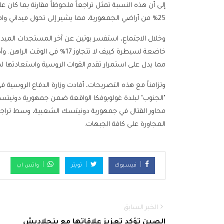
إلى أن هذه النسبة تمثل تراجعاً ملحوظاً مقارنة بما كان 
25% من أراضي الجمهورية، مما يشير إلى تحول ميداني واضح لصالح القوات الروسية.
وخلال الاجتماع، استفسر بوتين عن آخر المستجدات الميداني
خاضعة لسيطرة كييف لا تتجاوز 17%
مما يدل على استمرار تقدم القوات الروسية واستعادتها ل
وتزامناً مع هذه التصريحات، أفادت وزارة الدفاع الروسية ف
"الجنوب" لبلدة غولوبوفكا الواقعة ضمن جمهورية دونيتس
محاور القتال في جمهورية دونيتسك الشعبية، وسط تراجع
المجاورة على كافة الجبهات.
فيسبوك
تويتر
واتس اب
الخبر السابق
الصين تؤكد تعزيز علاقاتها مع بنجلاديش