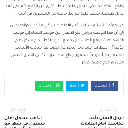
وأنواع النفط الحامض الثقيل والمتوسط الأخرى من الخليج الأمريكي تُعد
بدائل طبيعية تشهد طلباً متزايداً، خاصة من المشترين في آسيا.
من جهته، أشار تيم سنايدر، كبير الاقتصاديين في ماتادور إيكونوميكس،
إلى أن هذا التوقيت يتزامن مع الانتقال من موسم الشتاء إلى موسم
القيادة، حيث يرتفع الطلب على جميع أنواع النفط الخام بشكل عام،
مؤكداً أن اضطراب الإمدادات الناجم عن الحرب هو المحرك الأساسي
للأسعار حالياً، مرجحاً استمرار ارتفاع هذه الدرجات "على المدى القصير
حتى يتم فتح مضيق هرمز".
فيسبوك
تويتر
واتس اب
الخبر السابق
الخبر التالي
الريال اليمني يثبت
الذهب يسجل أعلى
مكاسبه أمام العملات
مستوى في شهر مع