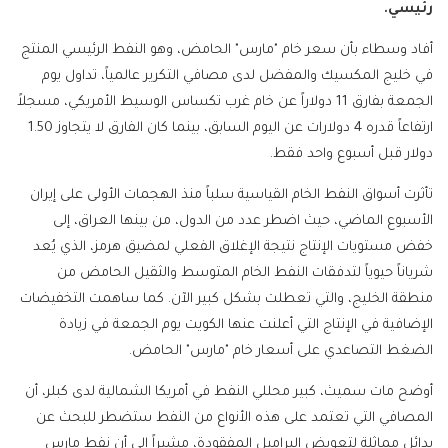
رئيسي.
أفاد وسطاء بأن سعر خام "مارس" الحامض، وهو النفط الرئيسي المنتج
في خليج المكسيك والمفضل لدى مصافي التكرير عالمياً، تداول يوم
الجمعة بفارق 11 دولاراً عن خام غرب تكساس الوسيط الأمريكي، مسجلاً
ارتفاعاً قدره 4 دولارات عن اليوم السابق، بينما كان الفارق لا يتجاوز 1.50
دولار قبل أسبوع واحد فقط.
تأثرت أسواق النفط الخام القياسية سلباً منذ الهجمات الأولى على إيران
الأسبوع الماضي، حيث اضطر عدد من الدول، من بينها العراق، إلى
خفض مستويات الإنتاج نتيجة الإغلاق الفعلي لمضيق هرمز، الذي يُعد
شرياناً حيوياً لتدفقات النفط الخام المتوسط والثقيل الحامض من
منطقة الخليج، والتي تعطلت بشكل كبير الآن. كما ساهمت التخفيضات
الإضافية في الإنتاج التي أعلنت عنها الكويت يوم الجمعة في زيادة
الضغط التصاعدي على أسعار خام "مارس" الحامض.
أوضح مات سميث، كبير محللي النفط في أمريكا الشمالية لدى كبلر، أن
المصافي التي تعتمد على هذه الأنواع من النفط ستضطر للبحث عن
بدائل مماثلة لتعويض البراميل المفقودة، مشيراً إلى أن نفط مارس