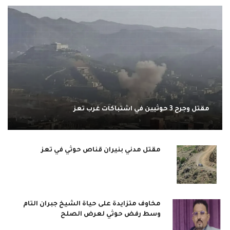
مقتل وجرح 3 حوثيين في اشتباكات غرب تعز
مقتل مدني بنيران قناص حوثي في تعز
مخاوف متزايدة على حياة الشيخ جبران التام
وسط رفض حوثي لعرض الصلح