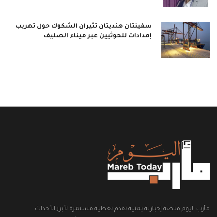
سفينتان هنديتان تثيران الشكوك حول تهريب
إمدادات للحوثيين عبر ميناء الصليف
مأرب اليوم منصة إخبارية يمنية تقدم تغطية مستمرة لأبرز الأحداث