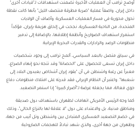
أوضح ترامب أن العمليات الأخيرة تضمنت استهدافات لـ"قيادات أخرى"
داخل إيران، واصفاً عملية "ضربة مطرقة منتصف الليل" بأنها كانت نقطة
تحول محورية في مسار العمليات العسكرية. وأضاف أن الولايات
المتحدة، من الناحية العسكرية، نجحت في إلحاق هزيمة بإيران، مؤكداً
استمرار استهداف الصواريخ وأنظمة إطلاقها، بالإضافة إلى تدمير
منظومات الرصد والرادارات والقدرات البحرية الإيرانية.
في سياق متصل بالبعد السياسي، ألمح ترامب إلى وجود شخصيات
داخل إيران تسعى للحصول على "الحصانة" وقد تتجه نحو إنهاء الصراع،
معبراً عن رغبة واشنطن في أن "يقود إيران أشخاص يعيدون البلاد إلى
شعبها". واعتبر أن النظام الإيراني فقد قدرته على امتلاك منظومات دفاع
جوي فعالة، مما يجعله عرضة لـ"أضرار كبيرة" إذا استمر التصعيد.
كما وجه الرئيس الأمريكي اتهامات لطهران باستهداف دول صديقة
ومناطق مدنية، بل والاعتداء على دول "لا علاقة لها بالنزاع الحالي"، وذلك
في خضم التصعيد العسكري المتبادل بين واشنطن وتل أبيب من جهة،
وطهران من جهة أخرى، والذي شهد تبادلاً للهجمات الصاروخية.