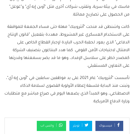
ماسك في بيئة سرية، وتقترب شركات أخرى مثل "أوبن إيه آي" و"غوغل"
من الحصول على تصاريح مماثلة.
كانت واشنطن قد منحت "أنثروبيك" مهلة حتى مساء الجمعة للموافقة
على الاستخدام العسكري غير المشروط، مهددة بتفعيل "قانون الإنتاج
الدفاعي" الذي يعود لحقبة الحرب الباردة لإجبار القطاع الخاص على
الامتثال لاحتياجات الأمن القومي. كما هدد البنتاغون بتصنيف الشركة
كمصدر خطر على سلاسل الإمداد، وهو ما قد يضر بسمعتها وقدرتها
على التعاون المستقبلي.
تأسست "أنثروبيك" عام 2021 على يد موظفين سابقين في "أوبن إيه آي"،
وتبنت منذ البداية فلسفة إعطاء الأولوية القصوى لسلامة الذكاء
الاصطناعي، وهو المبدأ الذي يضعها اليوم في صراع مباشر مع متطلبات
وزارة الدفاع الأمريكية.
فيسبوك
تويتر
واتس اب