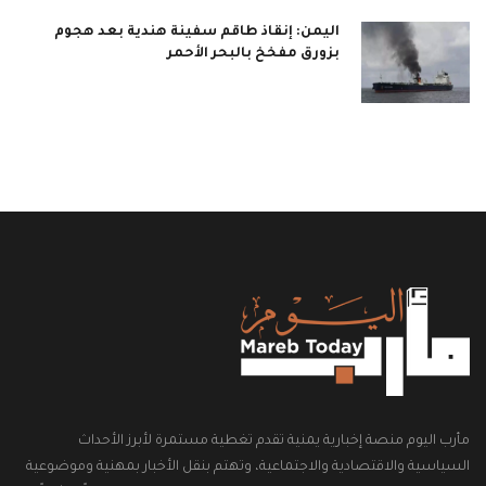
اليمن: إنقاذ طاقم سفينة هندية بعد هجوم
بزورق مفخخ بالبحر الأحمر
مأرب اليوم منصة إخبارية يمنية تقدم تغطية مستمرة لأبرز الأحداث
السياسية والاقتصادية والاجتماعية، وتهتم بنقل الأخبار بمهنية وموضوعية