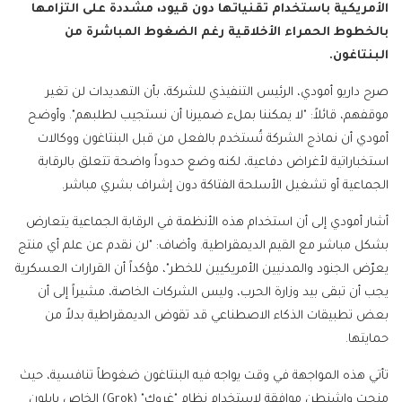
الأمريكية باستخدام تقنياتها دون قيود، مشددة على التزامها
بالخطوط الحمراء الأخلاقية رغم الضغوط المباشرة من
البنتاغون.
صرح داريو أمودي، الرئيس التنفيذي للشركة، بأن التهديدات لن تغير
موقفهم، قائلاً: "لا يمكننا بملء ضميرنا أن نستجيب لطلبهم". وأوضح
أمودي أن نماذج الشركة تُستخدم بالفعل من قبل البنتاغون ووكالات
استخباراتية لأغراض دفاعية، لكنه وضع حدوداً واضحة تتعلق بالرقابة
الجماعية أو تشغيل الأسلحة الفتاكة دون إشراف بشري مباشر.
أشار أمودي إلى أن استخدام هذه الأنظمة في الرقابة الجماعية يتعارض
بشكل مباشر مع القيم الديمقراطية. وأضاف: "لن نقدم عن علم أي منتج
يعرّض الجنود والمدنيين الأمريكيين للخطر"، مؤكداً أن القرارات العسكرية
يجب أن تبقى بيد وزارة الحرب، وليس الشركات الخاصة، مشيراً إلى أن
بعض تطبيقات الذكاء الاصطناعي قد تقوض الديمقراطية بدلاً من
حمايتها.
تأتي هذه المواجهة في وقت يواجه فيه البنتاغون ضغوطاً تنافسية، حيث
منحت واشنطن موافقة لاستخدام نظام "غروك" (Grok) الخاص بإيلون