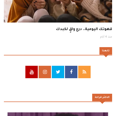
قهوتك اليومية.. درع واقٍ لكبدك
منذ 4 أيام
تابعنا
الاكثر قراءة