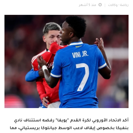
رياضة - وكالات
منذ 5 أشهر
أكد الاتحاد الأوروبي لكرة القدم "يويفا" رفضه استئناف نادي
بنفيكا بخصوص إيقاف لاعب الوسط جيانلوكا بريستياني، مما