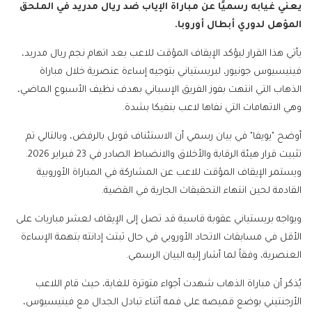
يعني غيابه رسميًا عن مباراة الإياب ضد ريال مدريد في الملحق
المؤهل لدوري أبطال أوروبا.
يأتي هذا القرار ليؤكد الإيقاف المؤقت للاعب بعد اتهام نجم ريال مدريد،
فينيسيوس جونيور، لبريستياني بتوجيه إساءة عنصرية خلال مباراة
الذهاب التي انتهت بفوز الفريق الإسباني بهدف نظيف الأسبوع الماضي،
وهي الاتهامات التي نفاها لاعب بنفيكا بشدة.
أوضح "يويفا" في بيان رسمي أن الاستئناف قوبل بالرفض، وبالتالي تم
تثبيت قرار هيئة الرقابة والأخلاق والانضباط الصادر في 23 فبراير 2026.
ويستمر الإيقاف المؤقت للاعب عن المشاركة في المباراة الأوروبية
القادمة لحين انتهاء التحقيقات الجارية في القضية.
ويواجه بريستياني عقوبة قاسية قد تصل إلى الإيقاف لعشر مباريات على
الأقل في مسابقات الاتحاد الأوروبي في حال ثبتت إدانته بتهمة الإساءة
العنصرية، وفقاً لما أشار إليه البيان الرسمي.
يُذكر أن مباراة الذهاب شهدت أجواء متوترة للغاية، حيث قام اللاعب
الأرجنتيني بوضع قميصه على فمه أثناء تبادل الجدال مع فينيسيوس،