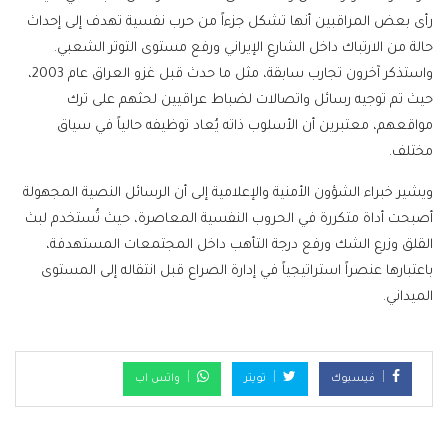
رأى بعض المراقبين أنها تشكل جزءاً من حرب نفسية تهدف إلى إحداث
حالة من الارتباك داخل الشارع الإيراني ورفع مستوى التوتر الشعبي.
واستذكر آخرون تجارب سابقة، مثل ما حدث قبل غزو العراق عام 2003،
حيث تم توجيه رسائل واتصالات لضباط عراقيين لحثهم على ترك
مواقعهم، معتبرين أن الأسلوب ذاته يُعاد توظيفه حالياً في سياق
مختلف.
ويشير خبراء الشؤون الأمنية والإعلامية إلى أن الرسائل النصية المجهولة
أصبحت أداة متكررة في الحروب النفسية المعاصرة، حيث تُستخدم لبث
القلق وزرع الشك ورفع درجة التأهب داخل المجتمعات المستهدفة،
باعتبارها عنصراً استراتيجياً في إدارة الصراع قبل انتقاله إلى المستوى
الميداني.
فيسبوك
تويتر
واتس اب