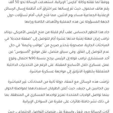
ووفقاً لما نقلته وكالة "فارس" الإيرانية، استهدفت الرسالة نحو 50 ألف
رقم هاتف محمول، حيث تم إرسالها عبر اختراق أحد أنظمة إرسال الرسائل
الإعلانية الجماعية مساء يوم الاثنين، مما فتح الباب أمام تساؤلات حول
الجهة المسؤولة عن هذه العملية والأهداف الكامنة وراءها.
جاء هذا التطور الحساس عقب أيام قليلة من منح الرئيس الأمريكي دونالد
ترامب إيران مهلة زمنية مدتها عشرة أيام للتوصل إلى "صفقة مجدية" في
المباحثات الجارية، مصحوبة بتحذير صريح من "عواقب وخيمة" في حال
عدم التوصل إلى اتفاق. وفي سياق متصل، نقل موقع "أكسيوس" عن
أحد مستشاري ترامب قوله إن الرئيس يرجح بنسبة 90% احتمال وقوع
عمل عسكري خلال الأسابيع المقبلة، على الرغم من التحذيرات الداخلية
المتعلقة بخطورة الانزلاق إلى مواجهة عسكرية مباشرة.
تزامنت هذه الرسائل مع انعقاد جولة ثانية من المحادثات غير المباشرة
بين الجانبين في جنيف، حيث أعلن الطرفان استعدادهما لمواصلة الحوار،
بينما تواصل الولايات المتحدة تعزيز تواجدها العسكري في المنطقة، بما
في ذلك نشر حاملة طائرات على مقربة من السواحل الإيرانية.
أثارت الرسالة ردود فعل واسعة على منصات التواصل الاجتماعي، حيث