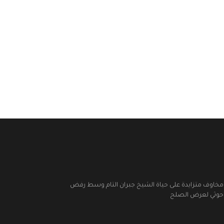
مخاوف متزايدة على حياة الشيخ جبران التام وسط رفض
حوثي لعرض الصلح