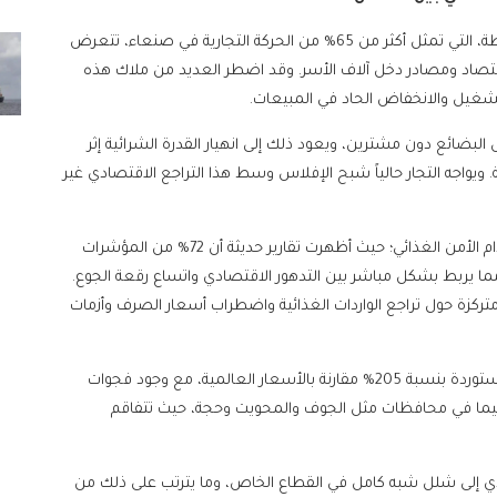
وأفادت مصادر اقتصادية أن المشاريع الصغيرة والمتوسطة، التي تمثل أكثر من 65% من الحركة التجارية في صنعاء، تتعرض
تصاد ومصادر دخل آلاف الأسر. وقد اضطر العديد من ملاك هذه
شغيل والانخفاض الحاد في المبيعات.
بضائع دون مشترين، ويعود ذلك إلى انهيار القدرة الشرائية إثر
يواجه التجار حالياً شبح الإفلاس وسط هذا التراجع الاقتصادي غير
وتتزامن هذه التدهورات مع ارتفاع مقلق في مؤشرات انعدام الأمن الغذائي؛ حيث أظهرت تقارير حديثة أن 72% من المؤشرات
ا يربط بشكل مباشر بين التدهور الاقتصادي واتساع رقعة الجوع.
 رُصدت مئات الإنذارات الحرجة خلال شهر يوليو 2025، متركزة حول تراجع الواردات الغذائية واضطراب أسعار الصرف وأزمات
علاوة على ذلك، ارتفعت أسعار المواد الغذائية البديلة المستوردة بنسبة 205% مقارنة بالأسعار العالمية، مع وجود فجوات
 سيما في محافظات مثل الجوف والمحويت وحجة، حيث تتفاقم
ي إلى شلل شبه كامل في القطاع الخاص، وما يترتب على ذلك من