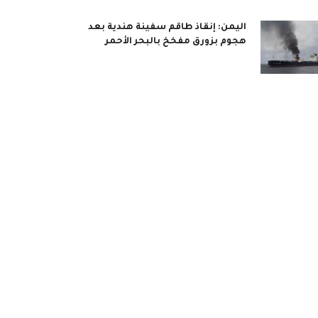
اليمن: إنقاذ طاقم سفينة هندية بعد
هجوم بزورق مفخخ بالبحر الأحمر