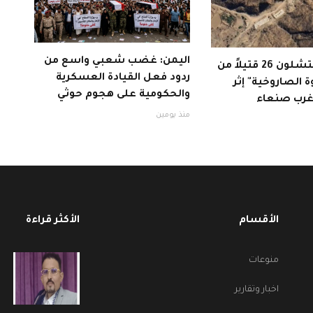
اليمن: غضب شعبي واسع من
الحوثيون ينتشلون 26 قتيلاً من
ردود فعل القيادة العسكرية
ة الصاروخية" إثر
والحكومية على هجوم حوثي
 غرب صنعاء
منذ يومين
الأقسام
الأكثر قراءة
منوعات
اخبار وتقارير