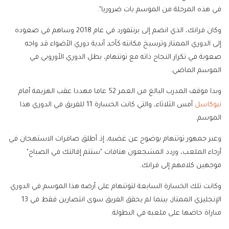
في هذه ​المرحلة من الموسم بات ضروريا".
وكان فرانك، الذي انضم إلى برنتفورد في عام 2018 وساهم في صعوده
إلى الدوري الممتاز وترسيخ مكانته كأحد أندية دوري الأضواء قد واجه
صعوبة ‌في تكرار النجاح ذاته مع توتنهام، بطل الدوري الأوروبي في
الموسم الماضي.
وبدا موقف المدرب البالغ من العمر 52 عاما مهددا عقب الهزيمة أمام
نيوكاسل
أمس الثلاثاء، والتي كانت الخسارة ‌11 للفريق في الدوري هذا
الموسم.
وعبر جمهور توتنهام بوضوح عن غضبه، إذ أطلق صافرات الاستهجان في
أرجاء الملعب، وردد المشجعون هتافات "ستتم إقالتك في الصباح"
موجهين كلامهم إلى فرانك.
وكانت تلك الخسارة السابعة لتوتنهام على أرضه هذا الموسم في الدوري
الإنجليزي الممتاز، بينما لم يحقق الفريق سوى انتصارين فقط في 13
مباراة خاضها على ملعبه في البطولة.