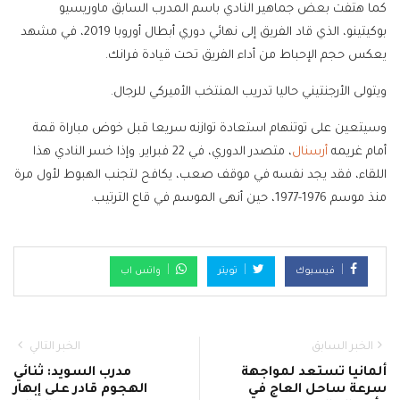
كما هتفت بعض جماهير النادي باسم المدرب السابق ماوريسيو
بوكيتينو، الذي قاد الفريق إلى نهائي دوري أبطال ‌أوروبا 2019، في مشهد
يعكس حجم الإحباط من أداء الفريق ‌تحت قيادة فرانك.
ويتولى الأرجنتيني حاليا تدريب ⁠المنتخب الأميركي للرجال.
وسيتعين على توتنهام استعادة توازنه سريعا قبل خوض مباراة قمة
أمام غريمه
أرسنال
، متصدر الدوري، في 22 فبراير. وإذا ​خسر النادي هذا
اللقاء، فقد يجد نفسه في موقف صعب، يكافح لتجنب الهبوط لأول مرة
منذ موسم 1976-1977، حين أنهى الموسم في قاع الترتيب.
فيسبوك
تويتر
واتس اب
الخبر السابق
الخبر التالي
ألمانيا تستعد لمواجهة
مدرب السويد: ثنائي
سرعة ساحل العاج في
الهجوم قادر على إبهار