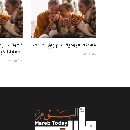
قهوتك اليومية.. درع واقٍ لكبدك
قهوتك اليوم
لحماية الكبد
منذ 3 أيام
منذ أسبوع