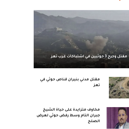
مقتل وجرح 3 حوثيين في اشتباكات غرب تعز
مقتل مدني بنيران قناص حوثي في
تعز
مخاوف متزايدة على حياة الشيخ
جبران التام وسط رفض حوثي لعرض
الصلح