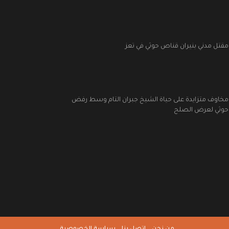
مقتل مدني بنيران قناص حوثي في تعز
مخاوف متزايدة على حياة الشيخ جبران التام وسط رفض
حوثي لعرض الصلح