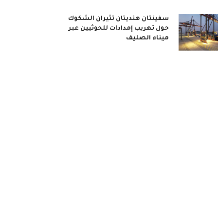
سفينتان هنديتان تثيران الشكوك
حول تهريب إمدادات للحوثيين عبر
ميناء الصليف