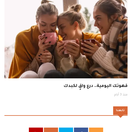
قهوتك اليومية.. درع واقٍ لكبدك
منذ 3 أيام
تابعنا