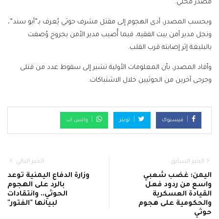
مصدر محلي.
وبحسب المصدر، أدى الهجوم إلى مقتل مشرف حوثي يُعرف بـ”أبو سند”،
ونجل مدير أمن بيت الفقيه، فيما أُصيب مدير الأمن بجروح وُصفت
بالبليغة إثر إصابته قرب القلب.
وأفاد المصدر، بأن المعلومات الأولية تشير إلى سقوط عدد من قتلى
وجرحى آخرين من الحوثيين خلال الاشتباكات.
فيسبوك
تويتر
واتس اب
الخبر السابق
الخبر التالي
اليمن: غضب شعبي
وزارة الدفاع اليمنية توعد
واسع من ردود فعل
بالرد على الهجوم
القيادة العسكرية
الحوثي.. وانتقادات
والحكومية على هجوم
لبيانها "الفتور"
حوثي