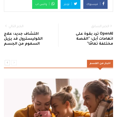
فيسبوك
تويتر
واتس اب
الخبر السابق
الخبر التالي
OpenAI ترد بقوة على
اكتشاف جديد: علاج
اتهامات أبل: "القصة
الكوليسترول قد يزيل
مختلفة تمامًا"
السموم من الجسم
اخبار من القسم