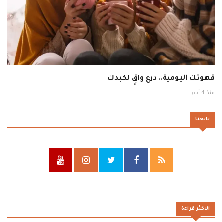
قهوتك اليومية.. درع واقٍ لكبدك
منذ 4 أيام
تابعنا
الاكثر قراءة