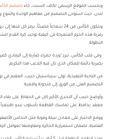
وبحسب الموقع الرسمي لكاف، السبت، جاء
تصميم الكأ
لندن، حيث استوحى التصميم من مفاهيم الوحدة والتنوع والمك
ويتكون الكأس من 24 شعاعاً مضيئاً، يرمز كل
رمزية هذه الحزم المتعرجة في كيفية توحيد كرة القدم لل
البطولة.
وفي قلب الكأس، تبرز "وردة حمراء ضاربة إلى الرمادي كم
بصرية دائمة للمكان الذي نال فيه اللاعب هذا التكريم.
من الناحية التنفيذية، تولى سيباستيان حبيب، المقيم في ن
التصميم الفني من الورق إلى منحوتة واقعية.
وأوضح حبيب أن التحدي الأكبر كان في الحفاظ على نقاء ال
معقد يحافظ على تماسك القطعة بأسلوب يبدو طبيعياً وا
ووقع الاختيار على معادن نبيلة وقوية مثل النحاس الأصفر 
الفضية، لضمان استمرارية الجائزة ومقاومتها لعوامل الزم
ومنذ انطلاق البطولة قبل 5 أيام، بدأ تسليم الكأس الجديدة للاعبين الذين قدموا أداءً استثنائياً، وكان النجم المغربي