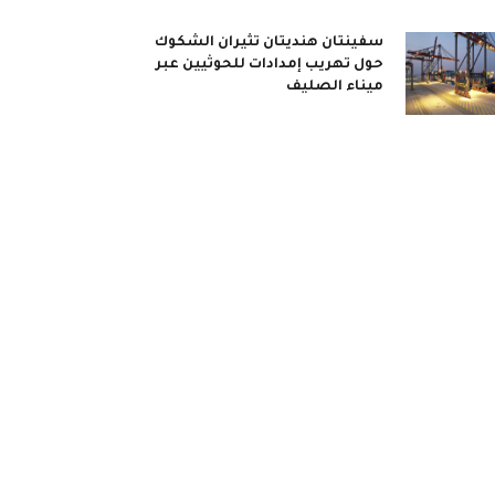
سفينتان هنديتان تثيران الشكوك
حول تهريب إمدادات للحوثيين عبر
ميناء الصليف