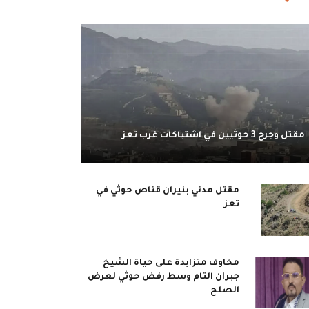
مقتل وجرح 3 حوثيين في اشتباكات غرب تعز
مقتل مدني بنيران قناص حوثي في
تعز
مخاوف متزايدة على حياة الشيخ
جبران التام وسط رفض حوثي لعرض
الصلح