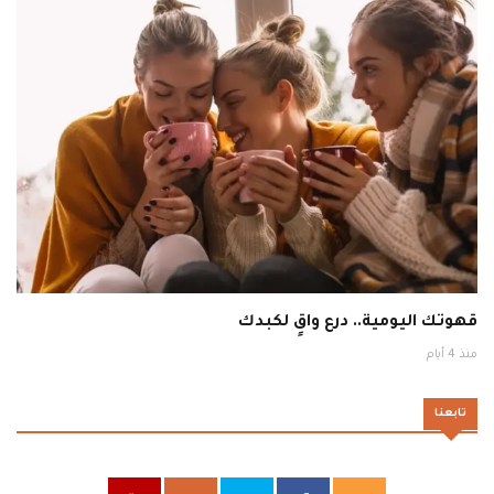
قهوتك اليومية.. درع واقٍ لكبدك
منذ 4 أيام
تابعنا