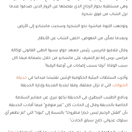
وهي مستلقية بجوار الزجاج الذي يفصلها عن الزوار الذين صدموا عندما
نزل الشاب من فوق شجرة.
وتوجهت اللبوة مباشرة نحو الشجرة وسحبت ماتشادو إلى الأرض.
وبعدما تمكّن من النهوض، اختفى الشاب عن الأنظار.
وقال فلافيو فابريس، رئيس معهد جواو بيسوا الطبي القانوني لوكالة
فرانس برس إنه تم التعرف على ماتشادو من خلال بصماته فيما كان
سبب الوفاة "نزفا بسبب إصابات في أوعية الرقبة".
وأجرت السلطات البيئية الحكومية الإثنين تفتيشا ميدانيا في
حديقة
الحيوانات
التي لا تزال مغلقة، وفقا لبلدية المدينة وإدارة الحديقة.
ودافع الطبيب البيطري في الحديقة تياغو نيري عن معايير السلامة
الخاصة بالحديقة وقال إن الحادث كان "غير متوقع" فيما أفادت الحديقة
بأن "القتل الرحيم ليس خيارا مطروحا" بالنسبة إلى "ليونا" التي "لم تظهر أي
سلوك عدواني خارج سياق الحادث".