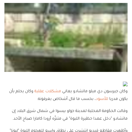
وكان جيرسون دي ميلو ماتشادو يعاني
مشكلات عقلية
وكان يحلم بأن
يكون مدربا
للأسود
، بحسب ما قال أشخاص يعرفونه.
وقالت الحكومة المحلية لمدينة جواو بيسوا في شمال شرق البلاد إن
ماتشادو "دخل عمدا حظيرة اللبوة" في متنزّه أرودا كامارا صباح الأحد.
وأظهرت مقاطع فيديو انتشرت على نطاق واسع للهجوم اللبوة "ليونا"