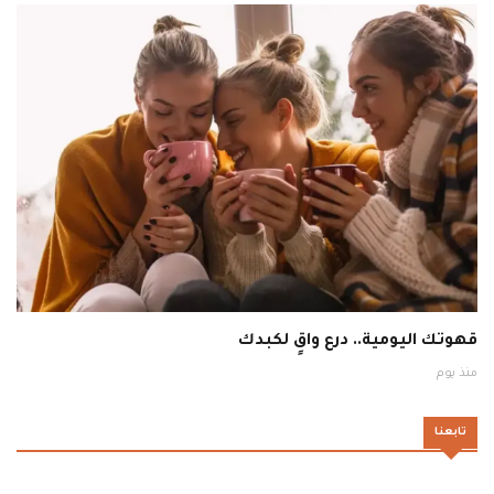
قهوتك اليومية.. درع واقٍ لكبدك
منذ يوم
تابعنا