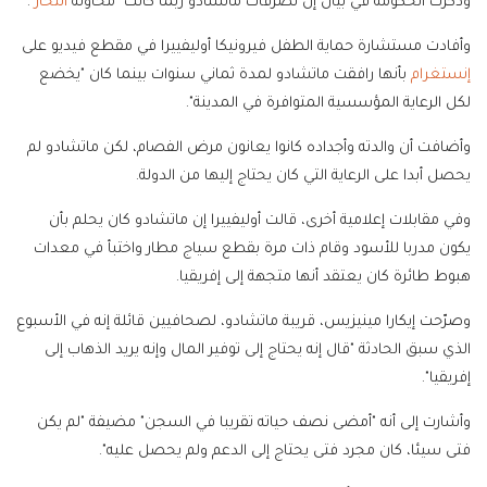
وذكرت الحكومة في بيان إن تصرفات ماتشادو ربما كانت "محاولة
انتحار
".
وأفادت مستشارة حماية الطفل فيرونيكا أوليفييرا في مقطع فيديو على
إنستغرام
بأنها رافقت ماتشادو لمدة ثماني سنوات بينما كان "يخضع
لكل الرعاية المؤسسية المتوافرة في المدينة".
وأضافت أن والدته وأجداده كانوا يعانون مرض الفصام، لكن ماتشادو لم
يحصل أبدا على الرعاية التي كان يحتاج إليها من الدولة.
وفي مقابلات إعلامية أخرى، قالت أوليفييرا إن ماتشادو كان يحلم بأن
يكون مدربا للأسود وقام ذات مرة بقطع سياج مطار واختبأ في معدات
هبوط طائرة كان يعتقد أنها متجهة إلى إفريقيا.
وصرّحت إيكارا مينيزيس، قريبة ماتشادو، لصحافيين قائلة إنه في الأسبوع
الذي سبق الحادثة "قال إنه يحتاج إلى توفير المال وإنه يريد الذهاب إلى
إفريقيا".
وأشارت إلى أنه "أمضى نصف حياته تقريبا في السجن" مضيفة "لم يكن
فتى سيئا، كان مجرد فتى يحتاج إلى الدعم ولم يحصل عليه".