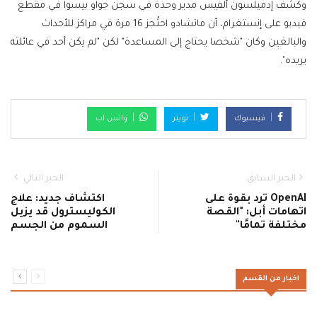
وكشف إدميلسون ألفيس مدير وحدة في سجن جواو بيسوا في مقطع
فيديو على إنستغرام، أن ماتشادو احتُجز 16 مرة في مراكز للأحداث
والبالغين وكان "شخصا يحتاج إلى المساعدة" لكن "لم يكن أحد في عائلته
يريده".
فيسبوك
تويتر
واتس اب
الخبر السابق
الخبر التالي
OpenAI ترد بقوة على
اكتشاف جديد: علاج
اتهامات أبل: "القصة
الكوليسترول قد يزيل
مختلفة تمامًا"
السموم من الجسم
اخبار من القسم