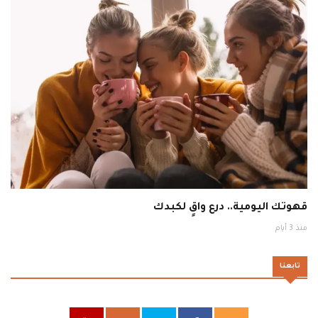
قهوتك اليومية.. درع واقٍ لكبدك
منذ 3 أيام
تابعنا