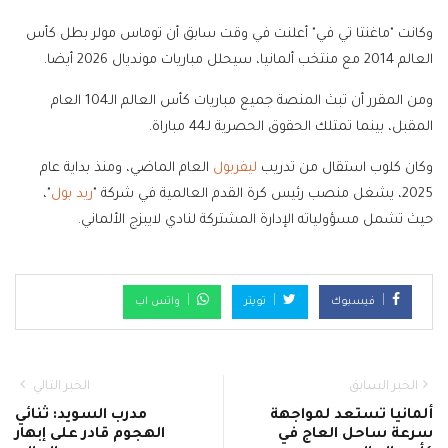
وكانت "ماغنتا تي في" أعلنت في وقت سابق أن توماس مولر بطل كأس
العالم 2014 مع منتخب ألمانيا، سيحلل مباريات مونديال 2026 أيضا.
ومن المقرر أن تبث المنصة جميع مباريات كأس العالم الـ104 العام
المقبل، بينما تمتلك الحقوق الحصرية لـ44 مباراة.
وكان كلوب استقال من تدريب
ليفربول
العام الماضي، ومنذ بداية عام
2025، يشغل منصب رئيس كرة القدم العالمية في شركة "
ريد بول
"،
حيث تشمل مسؤولياته الإدارة المشتركة لنادي لايبزج الألماني.
فيسبوك
تويتر
واتس اب
الخبر السابق
الخبر التالي
ألمانيا تستعد لمواجهة
مدرب السويد: ثنائي
سرعة ساحل العاج في
الهجوم قادر على إبهار