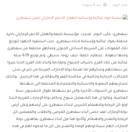
مارب اليوم
منذ 8 سنوات
سقطرى- مأرب اليوم قدمت مؤسسة خليفة والهلال الأحمر الإماراتي باخرة
محملة بمواد غذائية وإنسانية لابناء سقطرى. حيث استنفرة الجهود لتوزيع
تلك المعونات على الشريط الساحلي الجنوبي ومناطق مختلفة من سقطرى
ومنها بدهولة ، عبطاره، حلمة، حيف، روما، شدرهي. وتم توزيع 639 سلة
غذائية على تلك القرى باشراف الشيوخ ومقادمة وابناء تلك القرى الذينا عبروا
عن سعادتهم وشكرهم لما تقدمة دولة الامارات العربية من خير في شتى
المجالات الحياتية وخاصة في مكافحة الفقر والبطالة في هذا الارخبيل . وكذلك
مشاريعهم التنموية والانسانية والاقتصادية المختلفة التي شهدتها
سقطرى في السنوات الأخيرة والتي لم تشهدها طوال الخمسون سنة
الماضية. وقالوا ان هذا كلة بفضل شيوخ وحكام دولة الإمارات العربية الذينا
اولو كل الرعاية والاهتمام الكبيرين لابناء سقطرى على أرضهم وعلى أرض
دولة الإمارات فقد حضى أبناء سقطرى المرضى والطلاب والمقيمين كل
الرعاية والتقدير والاهتمام. وأكدوا هنا فإن ابناء سقطرى يعاهدون دولة
الامارات انهم سيبادلونهم الوفاء والتقدير على كل ما قدموه لهم في هذه