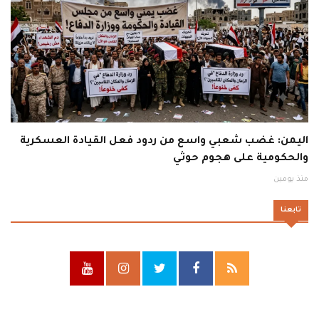
اليمن: غضب شعبي واسع من ردود فعل القيادة العسكرية
والحكومية على هجوم حوثي
منذ يومين
تابعنا