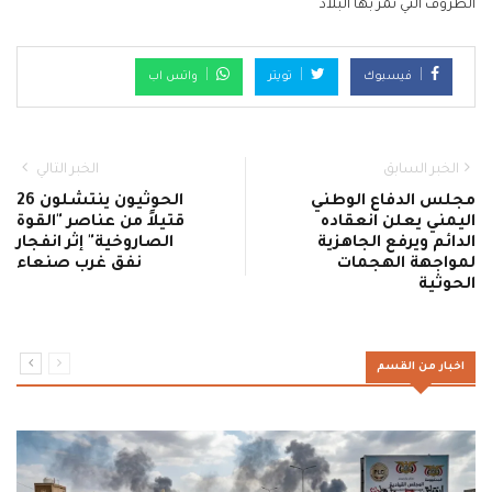
الظروف التي تمر بها البلاد
فيسبوك
تويتر
واتس اب
الخبر السابق
الخبر التالي
مجلس الدفاع الوطني
الحوثيون ينتشلون 26
اليمني يعلن انعقاده
قتيلاً من عناصر "القوة
الدائم ويرفع الجاهزية
الصاروخية" إثر انفجار
لمواجهة الهجمات
نفق غرب صنعاء
الحوثية
اخبار من القسم