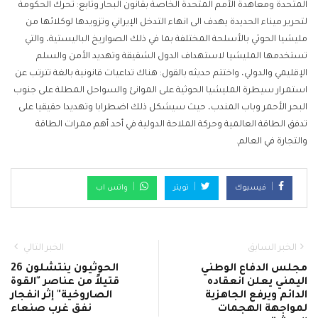
المتحدة ومعاهدة الأمم المتحدة الخاصة بقانون البحار ‏‎وتابع: تحرك الحكومة
لتحرير ميناء الحديدة يهدف الى انهاء التدخل الإيراني وتزويدها لوكلائها من
مليشيا الحوثي بالأسلحة المختلفة بما في ذلك الصواريخ الباليستية، والتي
تستخدمها المليشيا لاستهداف الدول الشقيقة وتهديد الأمن والسلم
الإقليمي والدولي، واختتم حديثه بالقول: هناك تداعيات قانونية بالغة تترتب عن
استمرار سيطرة المليشيا الحوثية على الموانئ والسواحل المطلة على جنوب
البحر الأحمر وباب المندب، حيث سيشكل ذلك اضطرابا وتهديدا حقيقيا على
تدفق الطاقة العالمية وحركة الملاحة الدولية في أحد أهم ممرات الطاقة
والتجارة في العالم.
فيسبوك
تويتر
واتس اب
الخبر السابق
الخبر التالي
مجلس الدفاع الوطني
الحوثيون ينتشلون 26
اليمني يعلن انعقاده
قتيلاً من عناصر "القوة
الدائم ويرفع الجاهزية
الصاروخية" إثر انفجار
لمواجهة الهجمات
نفق غرب صنعاء