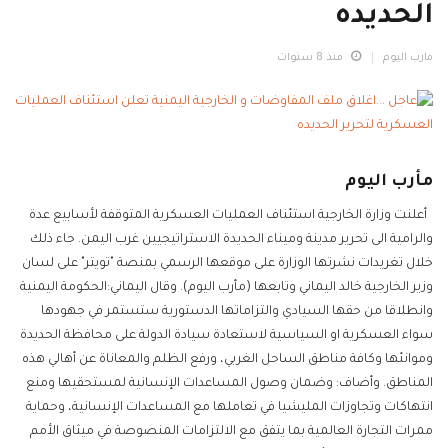
الحديده
مارب اليوم
منذ 8 سنوات
مأرب اليوم
أعلنت وزارة الخارجية استئناف العمليات العسكرية المتوقفة لأسابيع عدة
والرامية الى تحرير مدينة وميناء الحديدة الاستراتيجيين غرب اليمن. جاء ذلك
خلال تغريدات نشرتها الوزارة على موقعها الرسمي بمنصة "تويتر" على لسان
وزير الخارجية خالد اليماني وتابعها (مأرب اليوم). وقال اليماني:الحكومة اليمنية
وانطلاقا من حقها السيادي والتزاماتها الدستورية ستستمر في جهودها
سواء العسكرية او السياسية لاستعادة سيادة الدولة على محافظة الحديدة
وموانئها وكافة مناطق الساحل الغربي، ورفع الظلم والمعاناة عن أهالي هذه
المناطق. ‏‎وأضاف: وضمان وصول المساعدات الإنسانية لمستحقيها ومنع
انتهاكات وتجاوزات المليشيا في تعاملها مع المساعدات الإنسانية، وحماية
ممرات التجارة العالمية بما يتفق مع الالتزامات المنصوصة في ميثاق الأمم