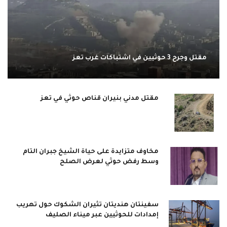
مقتل وجرح 3 حوثيين في اشتباكات غرب تعز
مقتل مدني بنيران قناص حوثي في تعز
مخاوف متزايدة على حياة الشيخ جبران التام
وسط رفض حوثي لعرض الصلح
سفينتان هنديتان تثيران الشكوك حول تهريب
إمدادات للحوثيين عبر ميناء الصليف