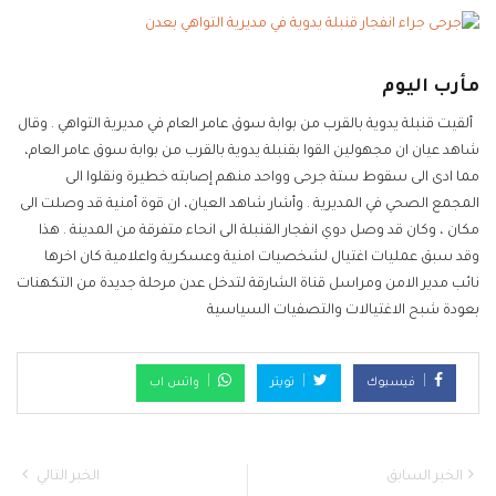
مأرب اليوم
ألقيت قنبلة يدوية بالقرب من بوابة سوق عامر العام في مديرية التواهي . وقال
شاهد عيان ان مجهولين القوا بقنبلة يدوية بالقرب من بوابة سوق عامر العام،
مما ادى الى سقوط ستة جرحى وواحد منهم إصابته خطيرة ونقلوا الى
المجمع الصحي في المديرية . وأشار شاهد العيان، ان قوة أمنية قد وصلت الى
مكان ، وكان قد وصل دوي انفجار القنبلة الى انحاء متفرقة من المدينة . هذا
وقد سبق عمليات اغتيال لشخصيات امنية وعسكرية واعلامية كان اخرها
نائب مدير الامن ومراسل قناة الشارقة لتدخل عدن مرحلة جديدة من التكهنات
بعودة شبح الاغتيالات والتصفيات السياسية
فيسبوك
تويتر
واتس اب
الخبر السابق
الخبر التالي