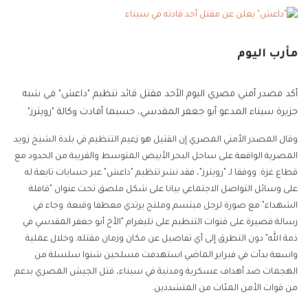
مأرب اليوم
أكد مصدر أمني مصري اليوم الأحد مقتل قائد تنظيم "داعش" في شبه
جزيرة سيناء المدعو أبو جعفر المقدسي، حسبما أفادت وكالة "رويترز".
وقال المصدر الأمني المصري إن القتيل هو زعيم التنظيم في بلدة الشيخ زويد
المصرية الواقعة على ساحل البحر الأبيض المتوسط والقريبة من الحدود مع
قطاع غزة. ووفقا لـ "رويترز"، فقد نشر تنظيم "داعش" عبر حسابات تابعة له
على وسائل التواصل الاجتماعي بيانا على شكل ملصق تحت عنوان "قافلة
الشهداء" مع صورة لرجل مبتسم وملتح يرتدي معطفا وقبعة. وجاء في
رسالة قصيرة على قنوات التنظيم على تليغرام "الأخ أبو جعفر المقدسي في
ذمة الله" دون التطرق إلى أي تفاصيل عن مكان وزمان مقتله. وخلال عملية
واسعة بدأت في فبراير الماضي استهدفت مسلحين شنوا سلسلة من
الهجمات ضد أهداف عسكرية ومدنية في سيناء، قتل الجيش المصري بدعم
من قوات الأمن المئات من المتشددين.