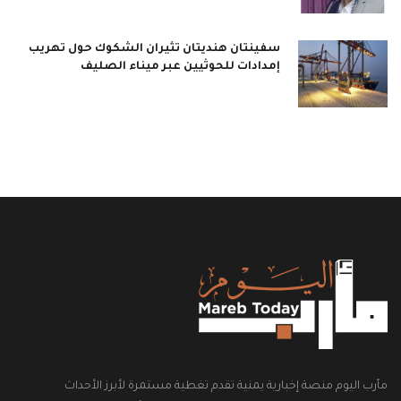
سفينتان هنديتان تثيران الشكوك حول تهريب
إمدادات للحوثيين عبر ميناء الصليف
مأرب اليوم منصة إخبارية يمنية تقدم تغطية مستمرة لأبرز الأحداث