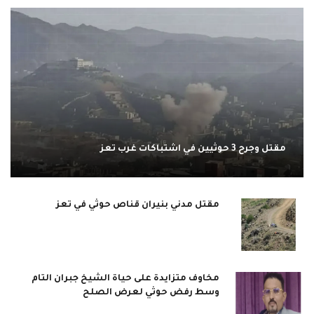
مقتل وجرح 3 حوثيين في اشتباكات غرب تعز
مقتل مدني بنيران قناص حوثي في تعز
مخاوف متزايدة على حياة الشيخ جبران التام
وسط رفض حوثي لعرض الصلح