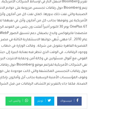
تقرير Bloomberg أشعل النار في أوساط الشركات 
زعم Bloomberg حول رقاقات تجسس مزروعة على خوا
الصينية والتي نفت ذلك بدورها، كمان نفت كل من أمازون وأب
الأمريكية عن وقوفها بجانب كل من أمازون وأبل في نفيهما
عام 2010… أنا مهني تُنهي جولتها الاستثمارية الثالثة ف
المصرية القاهرة بتمويل من شركة… وقالت الوزارة في خطاب
ووجود الرقاقات، في الوقت الذي تنظر فيه بعناية كبيرة إلى حيثي
القومي مع أقوال مسئولين في وكالة أمن وحماية الانترنت الب
حول رقاقات التجسس المكتشفة والتي كانت موجودة على خوادم 
وقوف المؤسسات الأمنية الرسمية بجانب أبل وأمازون بإنكارهم
الصحة، فكما جاء بالتقرير تم اكتشاف الرقاقات من قبل الشرك
فيسبوك
تويتر
واتس اب