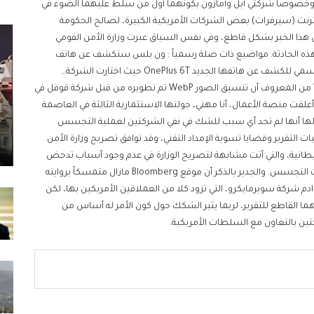
الأمريكية، وخصوصاً شركتي أبل وأمازون بكونهما أول من سلط عليهما الضوء في
دم الانترنت (سيرفرات) بعض الشركات الأمريكية الكبيرة، لصالح الحكومة
ل هذا الخبر بشكل قاطع، وفي نفس السياق عبرت وزارة الأمن القومي
 لهذه الحادثة. مواضيع ذات صلة رسمياً : ون بلس ستكشف عن هاتف
OnePlus 6T يوم 30 اكتوبر أخيراً أعلنت ون بلس عن الموعد الرسمي للكشف عن هاتفها الجديد OnePlus 6T حيث اختارت الشركة…
متصفحا فايرفوكس وايدج يضيفان دعم تنسيق الصور WebP من المعروف أن تنسيق الصور WebP تم تطويره من قبل شركة قوقل في
ي مصر أغلقت منصة الأعمال، أنا مهني، جولتها الاستثمارية الثالثة في العاصمة
 لها أنها لم تجد أي سبب للشك في نفي الشركتين لعملية التجسس
ات التقرير وقضايا تسوية الإمداد التقني، وقد توافق تصريح وزارة الأمن
ريطانية، والتي أتت مشابهة لتصريح الوزارة في عدم وجود أسباب تدحض
نفي الشركات الأمريكية لمزاعم موقع Bloomberg حول رقاقات التجسس. والجدير بالذكر أن موقع Bloomberg مازال متمسكاً بروايته
شركة سوبرمايكرو، التي تزود كلا من العملاقين الأمريكين بها، لكن
ا القاطع للتقرير، لربما يثير الشكك حول كون الأمر له أساس من
تين بالتعاون مع السلطات الأمريكية.