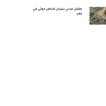
مقتل مدني بنيران قناص حوثي في
تعز