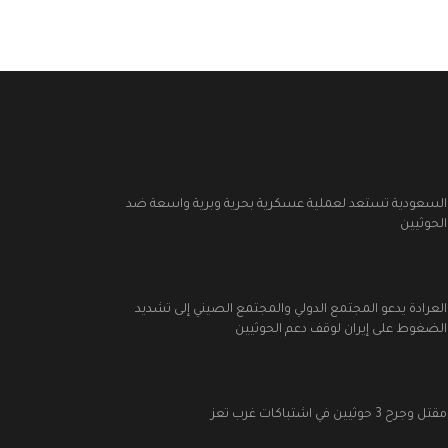
السعودية تستعد لعملية عسكرية بحرية وبرية واسعة ضد
الحوثيين
العرادة يدعو المجتمع الدولي والمجتمع الصيني إلى تشديد
الضغوط على إيران لوقف دعم الحوثيين
مقتل وجرح 3 حوثيين في اشتباكات غرب تعز