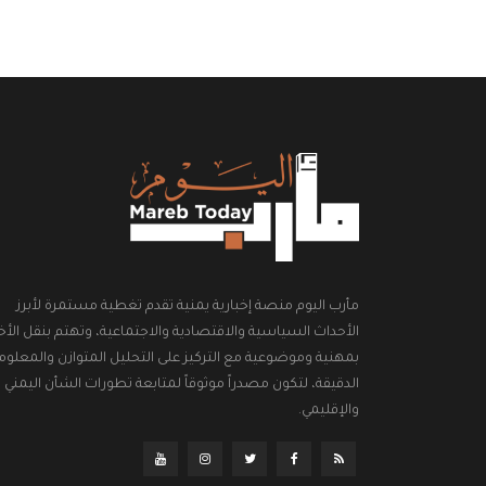
مأرب اليوم منصة إخبارية يمنية تقدم تغطية مستمرة لأبرز
الأحداث السياسية والاقتصادية والاجتماعية، وتهتم بنقل الأخب
بمهنية وموضوعية مع التركيز على التحليل المتوازن والمعلوم
الدقيقة، لتكون مصدراً موثوقاً لمتابعة تطورات الشأن اليمني
والإقليمي.