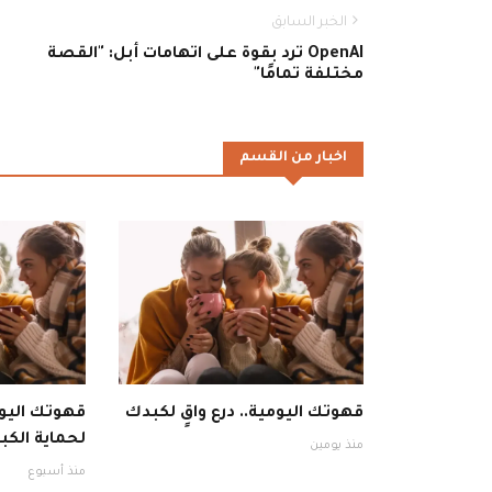
الخبر السابق
OpenAI ترد بقوة على اتهامات أبل: "القصة
مختلفة تمامًا"
اخبار من القسم
قهوتك اليومية.. درع واقٍ لكبدك
قهوتك اليوم
لحماية الكبد
منذ يومين
منذ أسبوع