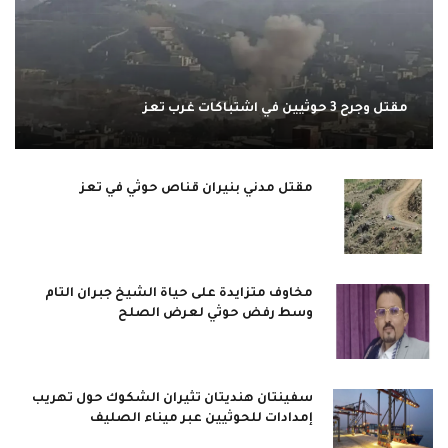
مقتل وجرح 3 حوثيين في اشتباكات غرب تعز
مقتل مدني بنيران قناص حوثي في تعز
مخاوف متزايدة على حياة الشيخ جبران التام
وسط رفض حوثي لعرض الصلح
سفينتان هنديتان تثيران الشكوك حول تهريب
إمدادات للحوثيين عبر ميناء الصليف