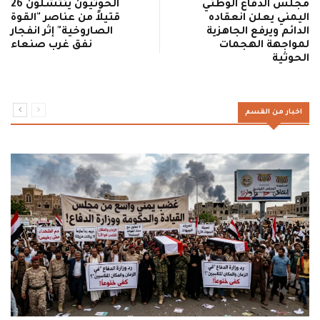
مجلس الدفاع الوطني
الحوثيون ينتشلون 26
اليمني يعلن انعقاده
قتيلاً من عناصر "القوة
الدائم ويرفع الجاهزية
الصاروخية" إثر انفجار
لمواجهة الهجمات
نفق غرب صنعاء
الحوثية
اخبار من القسم