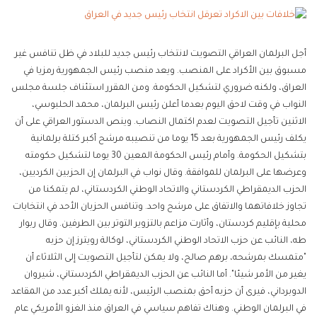
أجل البرلمان العراقي التصويت لانتخاب رئيس جديد للبلاد في ظل تنافس غير
مسبوق بين الأكراد على المنصب. ويعد منصب رئيس الجمهورية رمزيا في
العراق، ولكنه ضروري لتشكيل الحكومة. ومن المقرر استئناف جلسة مجلس
النواب في وقت لاحق اليوم بعدما أعلن رئيس البرلمان، محمد الحلبوسي،
الاثنين تأجيل التصويت لعدم اكتمال النصاب. وينص الدستور العراقي على أن
يكلف رئيس الجمهورية بعد 15 يوما من تنصيبه مرشح أكبر كتلة برلمانية
بتشكيل الحكومة. وأمام رئيس الحكومة المعين 30 يوما لتشكيل حكومته
وعرضها على البرلمان للموافقة. وقال نواب في البرلمان إن الحزبين الكرديين،
الحزب الديمقراطي الكردستاني والاتحاد الوطني الكردستاني، لم يتمكنا من
تجاوز خلافاتهما والاتفاق على مرشح واحد. وتنافس الحزبان الأحد في انتخابات
محلية بإقليم كردستان، وأثارت مزاعم بالتزوير التوتر بين الطرفين. وقال ربوار
طه، النائب عن حزب الاتحاد الوطني الكردستاني، لوكالة رويترز إن حزبه
"متمسك بمرشحه، برهم صالح، ولا يمكن لتأجيل التصويت إلى الثلاثاء أن
يغير من الأمر شيئا". أما النائب عن الحزب الديمقراطي الكردستاني، شيروان
الدوبرداني، فيرى أن حزبه أحق بمنصب الرئيس، لأنه يملك أكبر عدد من المقاعد
في البرلمان الوطني. وهناك تفاهم سياسي في العراق منذ الغزو الأمريكي عام