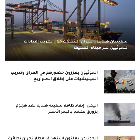
سفينتان هنديتان تثيران الشكوك حول تهريب إمدادات
للحوثيين عبر ميناء الصليف
الحوثيون يعززون حضورهم في العراق وتدريب
الميليشيات على إطلاق الصواريخ
اليمن: إنقاذ طاقم سفينة هندية بعد هجوم
بزورق مفخخ بالبحر الأحمر
الحوثيون يعلنون استهداف مطار نجران بطائرة