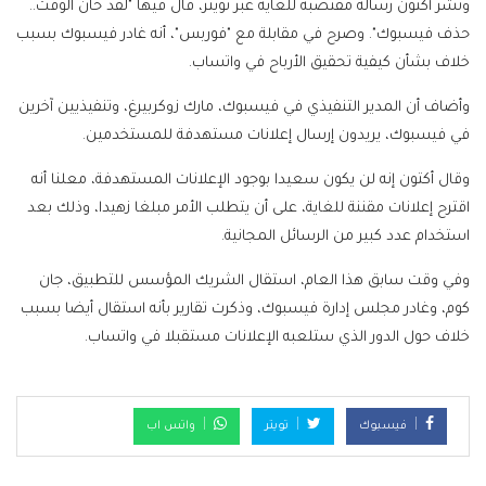
ونشر أكتون رسالة مقتضبة للغاية عبر تويتر، قال فيها "لقد حان الوقت..
حذف فيسبوك". وصرح في مقابلة مع "فوربس"، أنه غادر فيسبوك بسبب
خلاف بشأن كيفية تحقيق الأرباح في واتساب.
وأضاف أن المدير التنفيذي في فيسبوك، مارك زوكربيرغ، وتنفيذيين آخرين
في فيسبوك، يريدون إرسال إعلانات مستهدفة للمستخدمين.
وقال أكتون إنه لن يكون سعيدا بوجود الإعلانات المستهدفة، معلنا أنه
اقترح إعلانات مقننة للغاية، على أن يتطلب الأمر مبلغا زهيدا، وذلك بعد
استخدام عدد كبير من الرسائل المجانية.
وفي وقت سابق هذا العام، استقال الشريك المؤسس للتطبيق، جان
كوم، وغادر مجلس إدارة فيسبوك، وذكرت تقارير بأنه استقال أيضا بسبب
خلاف حول الدور الذي ستلعبه الإعلانات مستقبلا في واتساب.
فيسبوك
تويتر
واتس اب