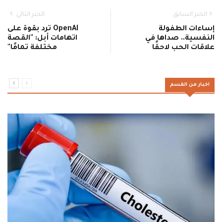
الخبر السابق
الخبر التالي
إساءات الطفولة
OpenAI ترد بقوة على
النفسية.. صداها في
اتهامات أبل: "القصة
علاقات الحب لاحقًا
مختلفة تمامًا"
اخبار من القسم