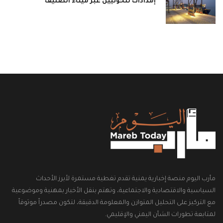
إمدادات للحوثيين عبر ميناء الصليف
مأرب اليوم منصة إخبارية يمنية تقدم تغطية مستمرة لأبرز الأحداث
السياسية والاقتصادية والاجتماعية، وتهتم بنقل الأخبار بمهنية وموضوعية
مع التركيز على التحليل المتوازن والمعلومة الدقيقة، لتكون مصدراً موثوقاً
لمتابعة تطورات الشأن اليمني والإقليمي.