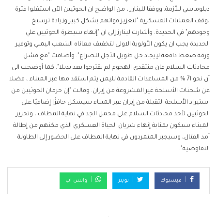
دبلوماسي للأزمة. ووفقا للينارز ، من الواضح ان الحوثيين الآن استغلوا فترة
توقف العمليات العسكرية "لتعزيز قواتهم بشكل كبير وزيادة ترسيخ
وجودهم" في الحديدة. وأشارت لينارز إلى ان "إنهاء سيطرة الحوثيين علي
الحديدة يجب ان يكون الأولوية الاولى لتخفيف معاناه الشعب اليمني وتوفير
ورقة ضغط دافعة لإيجاد حل طويل الأجل للصراع". وأضافت "مع فشل
محادثات السلام فان منتقدي الهجوم لم يقترحوا بعد بديلا". كما أوضحت الى
أن نحو ا7 % من المساعدات القادمة لليمن يتم استقدامها عبر الميناء ، فضلا
عن شحنات الأسلحة غير المشروعة من إيران. وقالت "إن حرمان الحوثيين من
استيراد الأسلحة الثقيلة من إيران عبر الميناء سيشكل حافزًا إضافيًا على
الحوثيين لأخذ محادثات السلام على محمل الجد في نهاية المطاف ، وتحرير
الميناء سيكون بمثابة إنهاء شريان الحياة العسكري الذي مكنهم من إطالة
أمد القتال، وسيجبر المتمردون في نهاية المطاف على الحضور إلى الطاولة
التفاوضية".
فيسبوك
تويتر
واتس اب