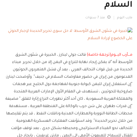
السلام
مارب اليوم
منذ 7 سنوات
مـــأرب اليـــوم(ترجمة خاصة)
قالت جولي لينارز ، الخبيرة في شئون الشرق
الأوسط أنه "لا يمكن إيجاد نهاية للنزاع في اليمن إلا من خلال تحرير ميناء
الحديدة من قبل قوات التحالف العربي ، بعد أن فشل المتمردون الحوثيون
المدعومون من إيران في حضور مفاوضات السلام في جنيف". وأوضحت لينارز:
"إن استغلال إيران لليمن كبوابة جنوبية لمهاجمة دول الخليج عبر هجمات
صاروخية للحوثيين ، تستهدف في المقام الأول الإمارات العربية المتحدة
والمملكة العربية السعودية ، كان أحد أكثر تطورات النزاع إثارة للقلق." مضيفة
"إن قدرات طهران على شن حرب بالوكالة على المنطقة العربية ، مستهدفة
محطات الطاقة النووية والمطارات المدنية وناقلات النفط ، قد يتم تقليصها
من خلال تحرير الحديدة". وقد استؤنفت العمليات العسكرية الهجومية
للتحالف نحو الميناء الاستراتيجي ومحيطه بشكل جدي ، بعد توقف مؤقت
للقتال للسماح للمبعوث الأممي الى اليمن ، مارتن غريفيث ، بإيجاد حل