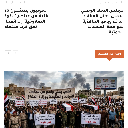
الخبر السابق
الخبر التالي
مجلس الدفاع الوطني
الحوثيون ينتشلون 26
اليمني يعلن انعقاده
قتيلاً من عناصر "القوة
الدائم ويرفع الجاهزية
الصاروخية" إثر انفجار
لمواجهة الهجمات
نفق غرب صنعاء
الحوثية
اخبار من القسم