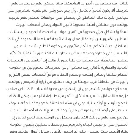
بلدات ريف دمشق على أطراف العاصمة، فيما يسمح لهم بترميم بيوتهم
شريطة ألا يكون مُدمراً بالكامل، وأن يتم دفع رشى لموظفيه المشرفين على
مجالس بلديات تلك المناطق كي يحصلوا على موافقات تسمح لهم بترميم
بيوتهم دون مشاكل أمنية. صعوبة تأمين المواد ويعاني أصحاب البيوت
المدمّرة بشكلٍ جزئي صعوبة في تأمين مواد البناء خاصة الحديد والإسمنت،
المادتين الضروريتين لإعادة الإعمار، وذلك نتيجة كميتهما المحدودة في تلك
المناطق، حيث يتحكم بها تُجار مقرّبون من حكومة نظام الأسد يتلاعبون
بالأسعار. وفي خطوة وصفها بعض سكان تلك المناطق بـ"التمثيلية"، كرّم
مجلس محافظة ريف دمشق مواطناً سورياً، قالت إنه "حافظ على السجلات
المدنية والعقارية لأهالي ريف دمشق" وفق تصريحات مسؤولين في حكومة
النظام نقلتها وسائل إعلامه. وسمح النظام مؤخراً لأصحاب بعض المزارع
والبيوت في منطقة غرب حرستا في ريف دمشق من زيارة أراضيهم وبيوتهم،
بعد منع دخولهم لأشهر دون أن يتمكنوا من معرفة أسباب ذلك، لكن صاحب
مزرعة هناك، قال لـ"العربية.نت" إن "الأمر مرتبط بإعادة الإعمار، ولكن النظام
يتحجج بتوسيع أوتوستراد دولي في هذه المنطقة، فهو بهذه الحجّة، سوف
يسيطر على أرضنا دون تعويض مالي". وكذلك يمنع النظام أصحاب البيوت
من بيع عقاراتهم في تلك المناطق، ويعمل في الوقت عينه لدفع الناس إلى
الحصول على تراخيص للبناء والترميم عبر وسطاء محليين يتبعون حكومة
بشار الأسد، حيث يمنحون تلك التراخيص للأهالي مقابل أموالٍ طائلة، وهم