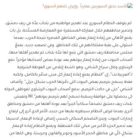
لم يتوقف النظام السوري عند تهجير مواطنيه من بلدات عدّة في ريف دمشق،
وتدمير مناطقهم خلال معاركه المستمرة مع المعارضة المسلّحة، بل بات
يمنع الأهالي من إعادة إعمار بعض المناطق المدمرة نتيجة الحرب، بعدما
استولى على بقية ممتلكاتهم في تلك المناطق. وفي تصعيد جديد، يمنعُ
مجلس محافظة ريف دمشق التي يتبع لها عدّة بلدات تم تهجير أهلها منها،
أصحاب البيوت من إعادة إعمار بيوتهم بعد عودة بعض أصحابها مؤخراً. دفع
الرشاوى وقال سراج الشامي، وهو ناشط إعلامي من الغوطة الشرقية
لـ"العربية.نت"، إن "النظام يمنع إعادة إعمار كل مبنى مدمّر بالكامل، ولكنه
فقط يسمح بترميم بعض البيوت التي دمّرتها الحرب بشكل جزئي". وأضاف
الشامي "حتى في حالات الترميم، يدفع أصحاب البيوت الرشاوى لموظفي الدولة
كي يحصلوا على موافقة رسمية تسمح لهم بترميم بيوتهم". ￼ وتعيش
بلدات ريف دمشق تضخماً سكانياً كبيراً بعد عودة أهلها من دمشق ومناطق
أخرى بعدما فرض النظام سيطرته عليها من جديد، الأمر الذي أدى إلى ارتفاع
إيجارات البيوت. ويبرز التضخم السكاني كسببٍ إضافي لإعادة الإعمار، لاسيما
بعد تدمير الجزء الأكبر من مباني تلك المنطقة. ويمنع النظام إعادة الإعمار
بشكلٍ كلّي في مناطق الحجر الأسود وجوبر والقابون وحرستا، وهي كلها من