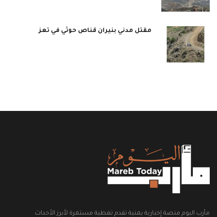
مقتل مدني بنيران قناص حوثي في تعز
مأرب اليوم منصة إخبارية يمنية تقدم تغطية مستمرة لأبرز الأحداث