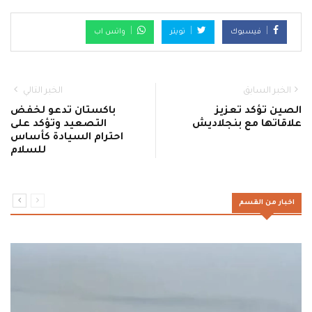
فيسبوك
تويتر
واتس اب
الخبر السابق
الخبر التالي
الصين تؤكد تعزيز
باكستان تدعو لخفض
علاقاتها مع بنجلاديش
التصعيد وتؤكد على
احترام السيادة كأساس
للسلام
اخبار من القسم