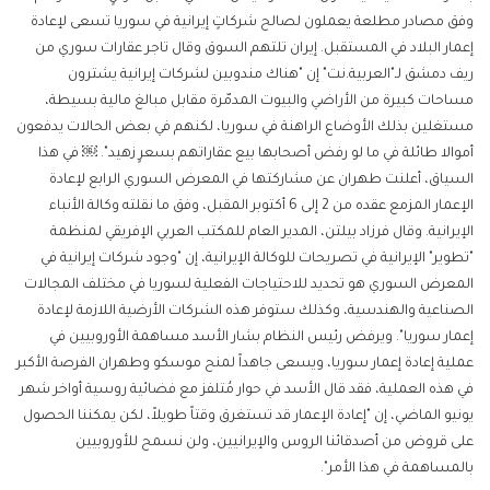
وفق مصادر مطلعة يعملون لصالح شركاتٍ إيرانية في سوريا تسعى لإعادة
إعمار البلاد في المستقبل. إيران تلتهم السوق وقال تاجر عقارات سوري من
ريف دمشق لـ"العربية.نت" إن "هناك مندوبين لشركات إيرانية يشترون
مساحات كبيرة من الأراضي والبيوت المدمّرة مقابل مبالغ مالية بسيطة،
مستغلين بذلك الأوضاع الراهنة في سوريا، لكنهم في بعض الحالات يدفعون
أموالا طائلة في ما لو رفض أصحابها بيع عقاراتهم بسعرٍ زهيد". ￼ في هذا
السياق، أعلنت طهران عن مشاركتها في المعرض السوري الرابع لإعادة
الإعمار المزمع عقده من 2 إلى 6 أكتوبر المقبل، وفق ما نقلته وكالة الأنباء
الإيرانية. وقال فرزاد بيلتن، المدير العام للمكتب العربي الإفريقي لمنظمة
"تطوير" الإيرانية في تصريحات للوكالة الإيرانية، إن "وجود شركات إيرانية في
المعرض السوري هو تحديد للاحتياجات الفعلية لسوريا في مختلف المجالات
الصناعية والهندسية، وكذلك ستوفر هذه الشركات الأرضية اللازمة لإعادة
إعمار سوريا". ويرفض رئيس النظام بشار الأسد مساهمة الأوروبيين في
عملية إعادة إعمار سوريا، ويسعى جاهداً لمنح موسكو وطهران الفرصة الأكبر
في هذه العملية، فقد قال الأسد في حوار مُتلفز مع فضائية روسية أواخر شهر
يونيو الماضي، إن "إعادة الإعمار قد تستغرق وقتاً طويلاً، لكن يمكننا الحصول
على قروض من أصدقائنا الروس والإيرانيين، ولن نسمح للأوروبيين
بالمساهمة في هذا الأمر".