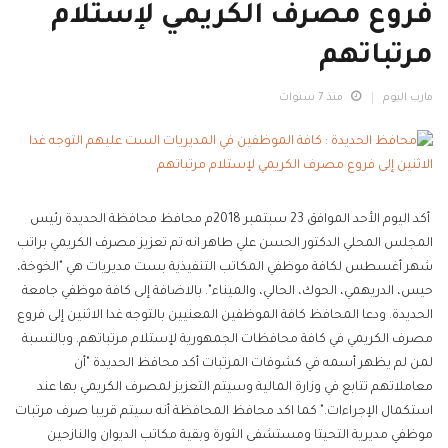
فروع مصرف الكريمي لإستلام
مرتباتهم
مارب اليوم
منذ 7 سنوات
أكد اليوم الأحد الموافق 23 سبتمبر 2018م محافظ محافظة الحديدة رئيس
المجلس المحلي الدكتور الحسن علي طاهر انه تم تعزيز مصرف الكريمي براتب
شهر أغسطس لكافة موظفي المكاتب التنفيذية بست مديريات هي "الخوخة،
حيس، الدريهمي، الحوك، الحالي، والميناء". بالاضافة إلى كافة موظفي جامعة
الحديدة. ودعا المحافظ كافة الموظفين المعنيين بالتوجه غدا الاثنين إلى فروع
مصرف الكريمي في كافة محافظات الجمهورية لإستلام مرتباتهم. وبالنسبة
لمن لم يظهر أسمه في كشوفات المرتبات أكد محافظ الحديدة "أن
معاملاتهم تتابع في وزارة المالية وسيتم التعزيز لمصرف الكريمي بها عند
استكمال الإجراءات." كما اكد محافظ المحافظة أنه سيتم قريبا صرف مرتبات
موظفي مديرية التحيتا ومستشفى الثورة وبقية مكاتب الديوان والنازحين