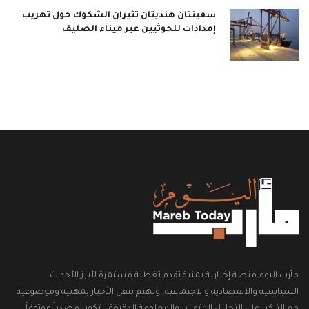
سفينتان هنديتان تثيران الشكوك حول تهريب
إمدادات للحوثيين عبر ميناء الصليف
مأرب اليوم منصة إخبارية يمنية تقدم تغطية مستمرة لأبرز الأحداث
السياسية والاقتصادية والاجتماعية، وتهتم بنقل الأخبار بمهنية وموضوعية