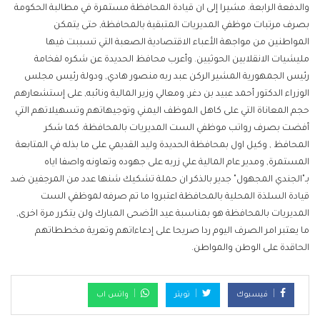
والدفعة الرابعة. مشيرا إلى ان قيادة المحافظة مستمرة في مطالبة الحكومة
بصرف مرتبات موظفي المديريات المتبقية بالمحافظة, حتى يتمكن
المواطنين من مواجهة الأعباء الاقتصادية الصعبة التي تسببت فيها
مليشيات الانقلابين الحوثيين. وأعرب محافظ الحديدة عن شكره لفخامة
رئيس الجمهورية المشير الركن عبد ربه منصور هادي, ودولة رئيس مجلس
الوزراء الدكتور أحمد عبيد بن دغر, ومعالي وزير المالية ونائبه, على إستشعارهم
حجم المعاناة التي على كاهل الموظف اليمني وتوجيهاتهم وتسهيلاتهم التي
أفضت بصرف رواتب موظفي الست المديريات بالمحافظة. كما شكر
المحافظ , وكيل اول بمحافظة الحديدة وليد القديمي على ما بذله في المتابعة
المستمرة, ومدير عام المالية علي زربه على جهوده وتعاونه واصفا اياه
بـ"الجندي المجهول" جدير بالذكر ان حملة تشكيك شنها عدد من المرجفين ضد
قيادة السلذة المحلية بالمحافظة اعتبروا ما تم صرفه لموظفي الست
المديريات بالمحافظة هو بمناسبة عيد الأضحى المبارك ولن يتكرر مرة اخرى,
ما يعتبر امر الصرف اليوم ردا صريحا على إدعاءاتهم وتعرية مخططاتهم
الحاقدة على الوطن والمواطن.
فيسبوك
تويتر
واتس اب