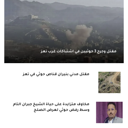
مقتل وجرح 3 حوثيين في اشتباكات غرب تعز
مقتل مدني بنيران قناص حوثي في تعز
مخاوف متزايدة على حياة الشيخ جبران التام
وسط رفض حوثي لعرض الصلح