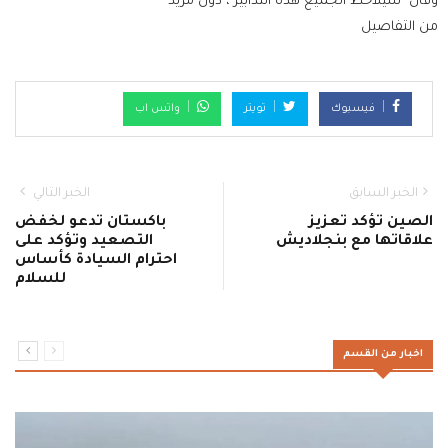
وقال "سيلاحظ الجميع هذه التدابير"، دون مزيد
من التفاصيل
فيسبوك
تويتر
واتس اب
الخبر السابق
الخبر التالي
الصين تؤكد تعزيز
باكستان تدعو لخفض
علاقاتها مع بنجلاديش
التصعيد وتؤكد على
احترام السيادة كأساس
للسلام
اخبار من القسم