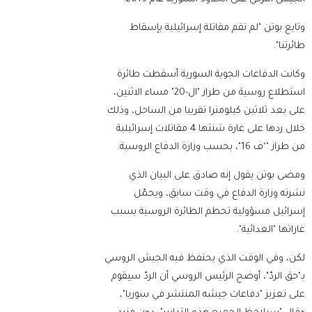
وتابع بوتن "لم تقم مقاتلة إسرائيلية بإسقاط
طائرتنا".
وكانت الدفاعات الجوية السورية أسقطت طائرة
استطلاع روسية من طراز "ال-20" مساء الاثنين،
على بعد ثلاثين كيلومترا تقريبا من الساحل، وذلك
خلال ردها على غارة شنتها 4 مقاتلات إسرائيلية
من طراز "‘ف 16"، بحسب وزارة الدفاع الروسية.
ومضى بوتن يقول إنه صادق على البيان الذي
نشرته وزارة الدفاع في وقت سابق، ويحمّل
إسرائيل مسؤولية تحطم الطائرة الروسية بسبب
غاراتها "العدائية".
لكن، وفي الوقت الذي يحتفظ فيه الجيش الروسي
بـ"حق الردّ"، أوضح الرئيس الروسي أن الردّ سيقوم
على تعزيز "دفاعات جيشه المنتشر في سوريا"،