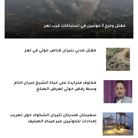
مقتل وجرح 3 حوثيين في اشتباكات غرب تعز
مقتل مدني بنيران قناص حوثي في تعز
مخاوف متزايدة على حياة الشيخ جبران التام
وسط رفض حوثي لعرض الصلح
سفينتان هنديتان تثيران الشكوك حول تهريب
إمدادات للحوثيين عبر ميناء الصليف