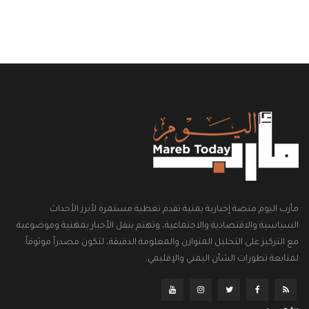
مأرب اليوم منصة إخبارية يمنية تقدم تغطية مستمرة لأبرز الأحداث
السياسية والاقتصادية والاجتماعية، وتهتم بنقل الأخبار بمهنية وموضوعية
مع التركيز على التحليل المتوازن والمعلومة الدقيقة، لتكون مصدراً موثوقاً
لمتابعة تطورات الشأن اليمني والإقليمي.