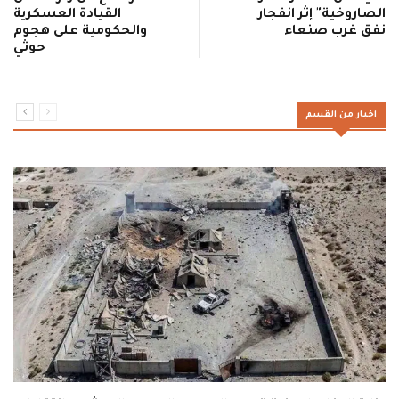
الصاروخية" إثر انفجار
القيادة العسكرية
نفق غرب صنعاء
والحكومية على هجوم
حوثي
اخبار من القسم