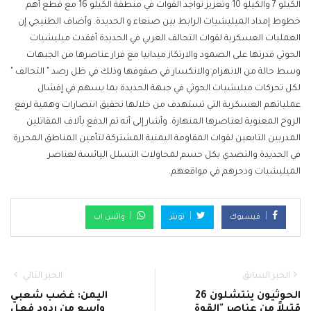
الكيلو 7 والكيلو 10 وتعزيز تواجد القوات في منطقة الكيلو 16 مع قطع أهم
خطوط إمداد الميليشيات الرابط بين صنعاء و الحديدة. وأضاف الطنيجي إن
العمليات العسكرية لقوات التحالف العربي في الحديدة أفقدت ميليشيات
الحوثي قدرتها على الصمود والارتكاز ميدانيا مع فرار عناصرها من الجبهات
وسط حالة من الانهزام والانكسار في صفوفها وذلك في ظل رصد " التحالف "
لكل تحركات ميليشيات الحوثي في جبهة الحديدة بما يسهم في إفشال
عملياتهم العسكرية التي تستهدف من خلالها تحقيق انتصارات وهمية لرفع
الروح المعنوية لعناصرها المنهارة. وأشار إلى أنه تم الدفع بآلاف المقاتلين
المدربين التابعين لقوات المقاومة اليمنية المشتركة لتأمين المناطق المحررة
في الحديدة والتصدي بكل حسم لمحاولات التسلل اليائسة لعناصر
الميليشيات ودحرهم في مواقعهم.
فيسبوك
تويتر
واتس اب
الخبر السابق
الخبر التالي
الحوثيون ينتشلون 26
اليمن: غضب شعبي
قتيلاً من عناصر "القوة
واسع من ردود فعل