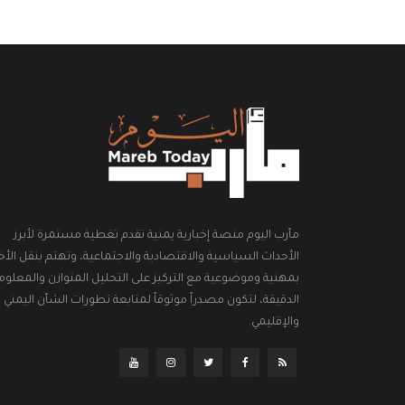
مأرب اليوم منصة إخبارية يمنية تقدم تغطية مستمرة لأبرز
الأحداث السياسية والاقتصادية والاجتماعية، وتهتم بنقل الأخب
بمهنية وموضوعية مع التركيز على التحليل المتوازن والمعلوم
الدقيقة، لتكون مصدراً موثوقاً لمتابعة تطورات الشأن اليمني
والإقليمي.