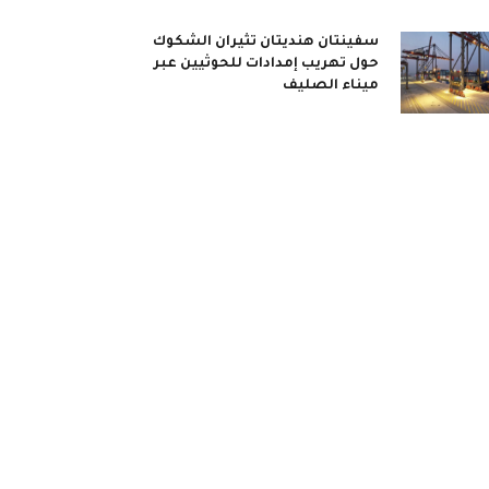
سفينتان هنديتان تثيران الشكوك
حول تهريب إمدادات للحوثيين عبر
ميناء الصليف