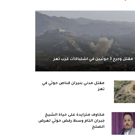
مقتل وجرح 3 حوثيين في اشتباكات غرب تعز
مقتل مدني بنيران قناص حوثي في
تعز
مخاوف متزايدة على حياة الشيخ
جبران التام وسط رفض حوثي لعرض
الصلح