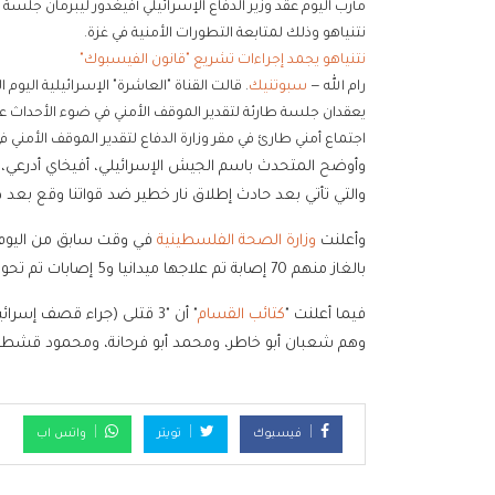
مأرب اليوم عقد وزير الدفاع الإسرائيلي أفيغدور ليبرمان جلسة
نتنياهو وذلك لمتابعة التطورات الأمنية في غزة.
نتنياهو يجمد إجراءات تشريع "قانون الفيسبوك"
رام الله —
سبوتنيك
. قالت القناة "العاشرة" الإسرائيلية اليوم ا
يعقدان جلسة طارئة لتقدير الموقف الأمني في ضوء الأحداث على
اجتماع أمني طارئ في مقر وزارة الدفاع لتقدير الموقف الأمني ف
وأوضح المتحدث باسم الجيش الإسرائيلي، أفيخاي أدرعي، 
والتي تأتي بعد حادث إطلاق نار خطير ضد قواتنا وقع بعد 
وأعلنت
وزارة الصحة الفلسطينية
بالغاز منهم 70 إصابة تم علاجها ميدانيا و5 إصابات تم تحويلها للمستشفيات".
فيما أعلنت "
كتائب القسام
" أن "3 قتلى (جراء قصف 
وهم شعبان أبو خاطر، ومحمد أبو فرحانة، ومحمود قشطة"
فيسبوك
تويتر
واتس اب