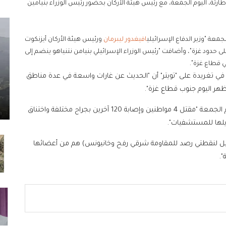
 طارئة، اليوم الجمعة، مع رئيس هيئة الأركان بحضور رئيس الوزراء بنيامين
لجمعة "وزير الدفاع الإسرائيلي
افيغدور ليبرمان
ورئيس هيئة الأركان أيزنكوت
 حدود غزة"، وأضافت "رئيس الوزراء الإسرائيلي بنيامن نتنياهو ينضم إلى
ي قطاع غزة".
في تغريدة على "تويتر" أن "الحديث عن غارات واسعة في عدة مناطق
ظهر اليوم جنوب قطاع غزة".
في وقت سابق من اليوم الجمعة "مقتل 4 مواطنين وإصابة 120 آخرين بجراح مختلفة واختناق
إسرائيل لنقطتي رصد للمقاومة شرقي رفح وخانيونس) هم من أعضائها
.