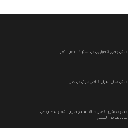
مقتل وجرح 3 حوثيين في اشتباكات غرب تعز
مقتل مدني بنيران قناص حوثي في تعز
مخاوف متزايدة على حياة الشيخ جبران التام وسط رفض
حوثي لعرض الصلح