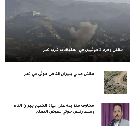
مقتل وجرح 3 حوثيين في اشتباكات غرب تعز
مقتل مدني بنيران قناص حوثي في تعز
مخاوف متزايدة على حياة الشيخ جبران التام
وسط رفض حوثي لعرض الصلح