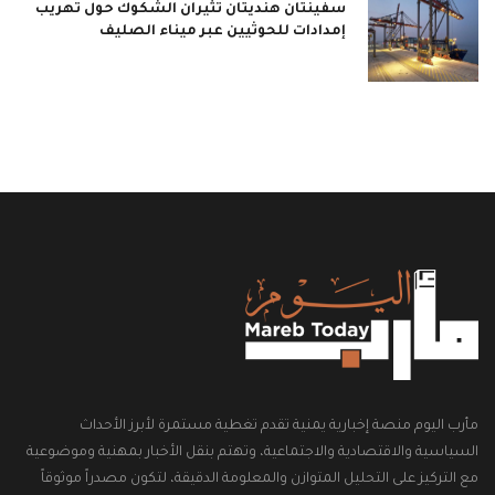
سفينتان هنديتان تثيران الشكوك حول تهريب
إمدادات للحوثيين عبر ميناء الصليف
مأرب اليوم منصة إخبارية يمنية تقدم تغطية مستمرة لأبرز الأحداث
السياسية والاقتصادية والاجتماعية، وتهتم بنقل الأخبار بمهنية وموضوعية
مع التركيز على التحليل المتوازن والمعلومة الدقيقة، لتكون مصدراً موثوقاً