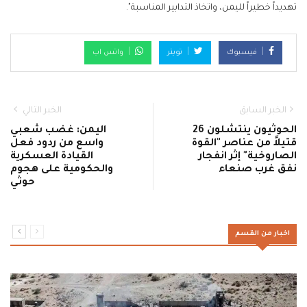
تهديداً خطيراً لليمن، واتخاذ التدابير المناسبة".
فيسبوك
تويتر
واتس اب
الخبر السابق
الخبر التالي
الحوثيون ينتشلون 26
اليمن: غضب شعبي
قتيلاً من عناصر "القوة
واسع من ردود فعل
الصاروخية" إثر انفجار
القيادة العسكرية
نفق غرب صنعاء
والحكومية على هجوم
حوثي
اخبار من القسم