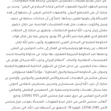
"من خلال تقديم تعليمات للمتمردين الحوثيين لإحباط هذه المفاوضات،
وتدمير الجهود الكبيرة للمبعوث الخاص لإعادة السلام في اليمن". وشدد بن
مبارك أن على المجتمع الدولي، والمبعوث الخاص لليمن، أن ينتبهوا إلى هذه
المسألة وأن يكونوا قلقين بشأنها، لافتاً إلى أن محادثات سابقة في جنيف
وبييل والكويت شهدت مثل هذه الممارسات الفاحشة، من خلال حضور
ممثلي إيران وحزب الله لجميع الاجتماعات. وتطرق بن مبارك إلى الخطاب
المتلفز الذي ظهر فيه نصر الله في 29 يونيو، وحرض فيه على قتال قوات
الحكومة اليمنية في الساحل الغربي للجمهورية. وأعرب نصر الله خلال
الخطاب عن رغبته هو وميليشياته في القتال إلى جانب الحوثيين في اليمن،
ودعمها ضد الحكومة الشرعية المعترف بها دوليا، في محاولة واضحة لحشد
الميليشيات الانقلابية. وأضاف: "النظام الإيراني وحزب الله شريكان قويان في
سفك دماء اليمنيين، في تدخل صارخ في الشؤون الداخلية للجمهورية اليمنية،
وعدوان على الحكومة الشرعية والدول المجاورة"، مؤكداً أنهما مسؤولان
بشكل مباشر عن التهديدات للسلم والأمن الإقليميين والدوليين. وأوضح بن
مبارك أن حزب الله أرسل مستشارين ومدربين عسكريين لانقلابيي الحوثي،
مما يشكل تهديدات واضحة ومستمرة على الصعيدين الإقليمي والعالمي،
الأمر الذي انعكس في خرق تنفيذ ﻗﺮار مجلس اﻷﻣﻦ 1701 (2006). وتابع:
"أطالب مجلس الأمن من خلال لجنة العقوبات، المنشأة بموجب قرار مجلس
الأمن 2140 (2014)، الفقرة 19، التحقيق في أنشطة حزب الله، التي تشكل