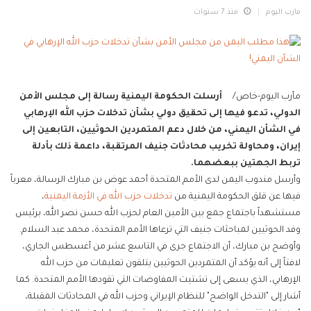
مارب اليوم
منذ 7 سنوات
مأرب اليوم-خاص/
أرسلت الحكومة اليمنية رسالة إلى مجلس الأمن
الدولي، تدعو فيها إلى تحقيق دولي بشأن تدخلات حزب الله الإرهابي
في الشأن اليمني، من خلال دعم المتمردين الحوثيين، التابعين إلى
إيران، ومحاولة تخريب محادثات جنيف المرتقبة، داعمة ذلك بأدلة
تربط الجهتين ببعضهما.
وأرسل مندوب اليمن لدى الأمم المتحدة أحمد عوض بن مبارك الرسالة، معرباً
فيها عن قلق الحكومة اليمنية من
تدخلات حزب الله في الأزمة اليمنية
،
مستشهداً باجتماع جمع بين الأمين العام لحزب الله حسن نصر الله، برئيس
وفد الحوثيين لمباحثات جنيف التي ترعاها الأمم المتحدة، محمد عبد السلام.
وأوضح بن مبارك، أن الاجتماع جرى في التاسع عشر من أغسطس الجاري،
لافتاً إلى أنه يؤكد أن المتمردين الحوثيين يتلقون تعليمات من حزب الله
الإرهابي، الذي يسعى إلى تشتيت المفاوضات التي تقودها الأمم المتحدة. كما
أشار إلى "التدخل الواضح" للنظام الإيراني وحزب الله في المحادثات المقبلة،