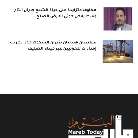
مخاوف متزايدة على حياة الشيخ جبران التام
وسط رفض حوثي لعرض الصلح
سفينتان هنديتان تثيران الشكوك حول تهريب
إمدادات للحوثيين عبر ميناء الصليف