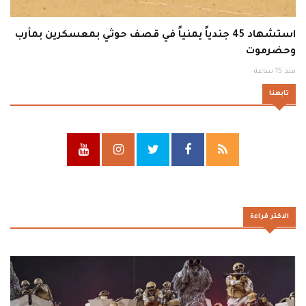
استشهاد 45 جندياً يمنياً في قصف حوثي بمعسكرين بمأرب
وحضرموت
منذ 15 ساعة
تابعنا
الاكثر قراءة