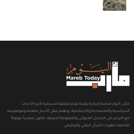
مأرب اليوم منصة إخبارية يمنية تقدم تغطية مستمرة لأبرز الأحداث
السياسية والاقتصادية والاجتماعية، وتهتم بنقل الأخبار بمهنية وموضوعية
مع التركيز على التحليل المتوازن والمعلومة الدقيقة، لتكون مصدراً موثوقاً
لمتابعة تطورات الشأن اليمني والإقليمي.