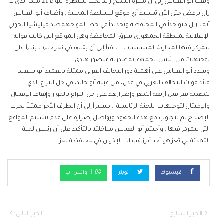
ولفت أبو العباس إلى أن منتزه الشيخ زايد تحت سيطرة اللواء 22 ميكا الذي لا
زال يرفض حتى الأن تسليم أي موقع للسلطة المحلية . وأضاف أبو العباس
أنه لازال متواجداً في المحافظة وتحديداً في خط المواجهة ضد ميليشيا الحوثي
الإنقلابية بمنطقة الجمهوري شرق المحافظة وهي المواقع التي كانت قواته
تتمركز فيها لمحاربة الميليشيات .. لافتاً إلى أن بقاءه في تعز جاءت بناءاً على
توجيهات من رئيس الجمهورية عبدربه منصور هادي .
وشدد أبو العباس على أهمية دور التحالف العربي ممثلة بالعميد أبو سعيد
قائد قوات التحالف العربي في عدن، من قبله أبو خالد، في حل النزاع الذي
شهدته تعز قبل أربعة أشهر وإصرارهم على حل النزاع بالحوار وإيقاف الإقتتال
والإمتثال لتوجيهات اللجنة الرئاسية .. مشيراً إلى أن الطرف الأخر ممثلاً بحزب
الإصلاح لم يتجاوب مع هذه الجهود ويواصل إصراره على عدم تسليم المواقع
التي يتمركز فيها . وأختتم أبو العباس مداخلته بالتأكيد على أن رئيس لجنة
التهدئة في تعز هو أحد أبرز قيادات الإخوان في محافظة تعز
فيسبوك
تويتر
واتس اب
الخبر السابق
الخبر التالي