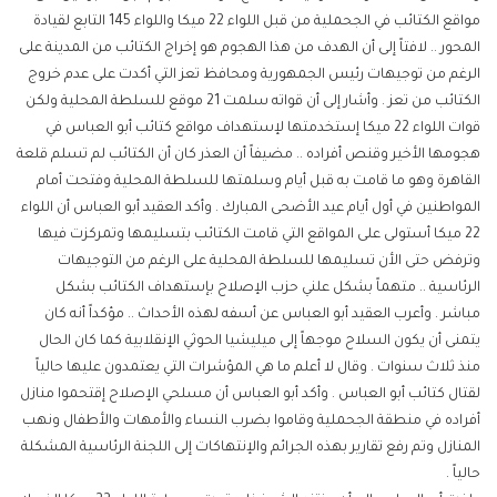
مواقع الكتائب في الجحملية من قبل اللواء 22 ميكا واللواء 145 التابع لقيادة
المحور .. لافتاً إلى أن الهدف من هذا الهجوم هو إخراج الكتائب من المدينة على
الرغم من توجيهات رئيس الجمهورية ومحافظ تعز التي أكدت على عدم خروج
الكتائب من تعز . وأشار إلى أن قواته سلمت 21 موقع للسلطة المحلية ولكن
قوات اللواء 22 ميكا إستخدمتها لإستهداف مواقع كتائب أبو العباس في
هجومها الأخير وقنص أفراده .. مضيفاً أن العذر كان أن الكتائب لم تسلم قلعة
القاهرة وهو ما قامت به قبل أيام وسلمتها للسلطة المحلية وفتحت أمام
المواطنين في أول أيام عيد الأضحى المبارك . وأكد العقيد أبو العباس أن اللواء
22 ميكا أستولى على المواقع التي قامت الكتائب بتسليمها وتمركزت فيها
وترفض حتى الأن تسليمها للسلطة المحلية على الرغم من التوجيهات
الرئاسية .. متهماً بشكل علني حزب الإصلاح بإستهداف الكتائب بشكل
مباشر . وأعرب العقيد أبو العباس عن أسفه لهذه الأحداث .. مؤكداً أنه كان
يتمنى أن يكون السلاح موجهاً إلى ميليشيا الحوثي الإنقلابية كما كان الحال
منذ ثلاث سنوات . وقال لا أعلم ما هي المؤشرات التي يعتمدون عليها حالياً
لقتال كتائب أبو العباس . وأكد أبو العباس أن مسلحي الإصلاح إقتحموا منازل
أفراده في منطقة الجحملية وقاموا بضرب النساء والأمهات والأطفال ونهب
المنازل وتم رفع تقارير بهذه الجرائم والإنتهاكات إلى اللجنة الرئاسية المشكلة
حالياً .