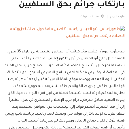
بارتكاب جرائم بحق السلفيين
مارب اليوم
منذ 7 سنوات
تعز-مأرب اليوم/ كشف قائد كتائب أبو العباس المنظوية في اللواء 35 مدرع،
العقيد عادل فارع أبو العباس في أول ظهور إعلامي له تفاصيل الأحداث التي
شهدتها تعز خلال الأسابيع الماضية وأهداف حزب الإصلاح من إشعال الفتنة
في المحافظة . وقال في مداخلة له في برنامج اليمن في أسبوع الذي بثته قناة
أبوظبي اليوم الجمعة، ورصده موقع نافذة اليمن أنه قبل أربعة أشهر تعرضت
قواته المرابطة في وادي صالة والمحيطة بالتشريفات لهجوم إستهدفت
بطارية المدفعية وتم نهب الأسلحة كاملة من قبل أفراد اللواء 22 ميكا الذي
يقوده العميد صادق سرحان، ذراع حزب الإصلاح العسكري في تعز .. مشيراً
إلى أن هذا التصرف أضطر قواته إلى الإنسحاب من المواقع المتقدمة بعد
قطع طرقات الإمدادات إلى قواته حتى وصلت لجنة رئاسية برئاسة نائب رئيس
هيئة الأركان اللواء صالح الزنداني ورغم ذلك لم يتم إعادة أسلحة اللواء .
وأضاف أن هذه القوات الموالية للإصلاح عاودت الهجوم قبل اسبوعين على