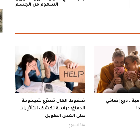
السموم من الجسم
ية.. درع إضافي
ضغوط المال تسرّع شيخوخة
!
الدماغ: دراسة تكشف التأثيرات
على المدى الطويل
منذ أسبوع