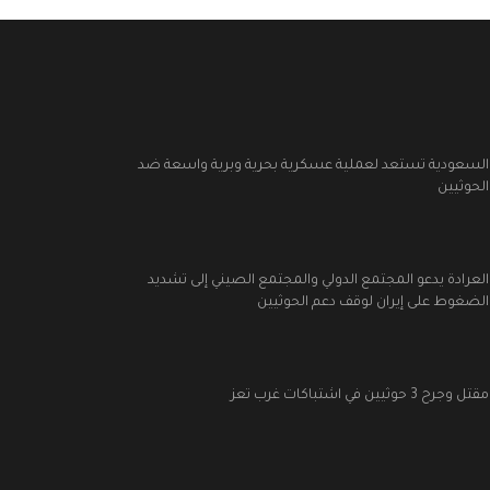
السعودية تستعد لعملية عسكرية بحرية وبرية واسعة ضد
الحوثيين
العرادة يدعو المجتمع الدولي والمجتمع الصيني إلى تشديد
الضغوط على إيران لوقف دعم الحوثيين
مقتل وجرح 3 حوثيين في اشتباكات غرب تعز