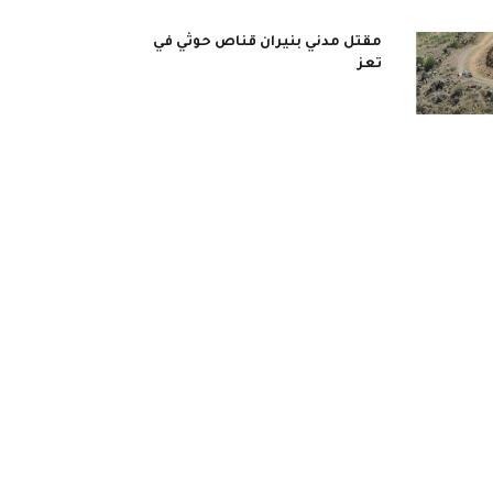
مقتل مدني بنيران قناص حوثي في
تعز