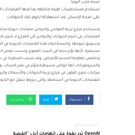
صحه-مأرب اليوم/
تستخدم مستحضرات طبية مختلفة بما فيها المضادات الحي
على صحة الإنسان عند استهلاكه لحوم تلك الحيوانات.
وتستخدم مزارع تربية المواشي والدواجن مضادات حيوية مخت
المضادات في لحوم الحيوانات والدواجن لأن المزارع لا تلتزم با
وتسويق لحومها. وكنتيجة لبقاء هذه المضادات الحيوية في 
مستمرة، لأنها تؤثر سلبا في النبيت المعوي وتسبب نقص الب
وتخفض مقاومة الجسم للأمراض، وقد تسبب اضطرابا في عم
والنيتروفورانات لها خواص مسرطنة وتؤثر في تغير الجينات. وق
مركبات تحوي الفلور، في مزارع تربية الحيوانات والأسماك وال
للمضادات الحيوية في أجسامها، والتي بدورها تنتقل مع ا
فيسبوك
تويتر
واتس اب
الخبر السابق
OpenAI ترد بقوة على اتهامات أبل: "القصة