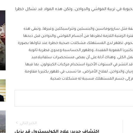
وية في تربية المواشي والدواجن، ولكن هذه المواد قد تشكل خطرا
لفة مثل ساروبوماسين والبنسلين وتتراسيكلين وغيرها، وتبقى هذه
لفترة الزمنية اللازمة لطردها من أجسام المواشي والدواجن قبل ذبحها
اللحوم، تظهر لدى المستهلك مشكلات صحية خطرة عند تناولها بصورة
كتيريا المعوية المفيدة، وظهور الحساسية وعدوى فطرية ثانوية
ل الكلى. وهناك أدلة على أن بعض مستحضرات سلفانيلاميد
د انتشر في السنوات الأخيرة استخدام مركبات الكينولون، بما فيها
روبيان والدواجن، لعلاج الأمراض، ما تسبب في ظهور بكتيريا مقاومة
للحوم إلى جسم المستهلك مسببة له مشكلات صحية.
الخبر التالي
اكتشاف جديد: علاج الكوليسترول قد يزيل