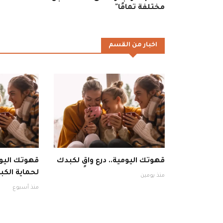
مختلفة تمامًا"
اخبار من القسم
قهوتك اليومية.. درع واقٍ لكبدك
قهوتك اليوم
لحماية الكبد
منذ يومين
منذ أسبوع