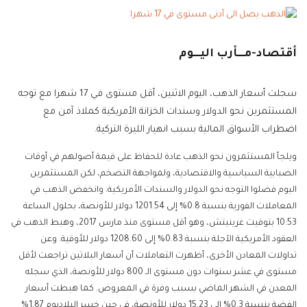
أقتصاد-مـــأرب اليـــوم
سجلت أسعار الذهب، اليوم الاثنين، أقل مستوى في 17 شهرا مع توجه
المستثمرين نحو الدولار وسندات الخزانة الأمريكية كملاذ آمن مع
اضطراب الأسواق المالية بسبب انهيار الليرة التركية.
ويلجأ المستثمرون نحو الذهب عادة للحفاظ على قيمة أصولهم في أوقات
الضبابية السياسية والاقتصادية، ولمواجهة التضخم، لكن المستثمرين
اليوم فضلوا التوجه نحو الدولار والسندات الأمريكية. وانخفض الذهب في
المعاملات الفورية بنسبة 0.8% إلى 1201.54 دولار للأونصة، بحلول الساعة
10:53 بتوقيت غرينيتش، وهو أقل مستوى منذ مارس 2017، وهبط الذهب في
العقود الأمريكية الآجلة بنسبة 0.83% إلى 1208.60 دولار للأوقية. وعن
تداولات المعادن الأخرى، أظهرت التعاملات أن أسعار البلاتين تراجعت لأقل
مستوى في عشر سنوات دون مستوى الـ 800 دولار للأونصة، الذي سجله
المعدن في الشهر الماضي بسبب وفرة في المعروض. كما هبطت أسعار
الفضة بنسبة 0.3% إلى 15.23 دولار للأونصة، في حين خسر البلاديوم 1.87%