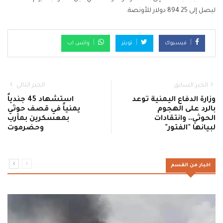
ليصل إلى 894.25 دولار للأونصة.
فيسبوك
تويتر
واتس اب
الخبر السابق
الخبر التالي
وزارة الدفاع اليمنية توعد
استشهاد 45 جندياً
بالرد على الهجوم
يمنياً في قصف حوثي
الحوثي.. وانتقادات
بمعسكرين بمأرب
لبيانها "الفتور"
وحضرموت
اخبار من القسم