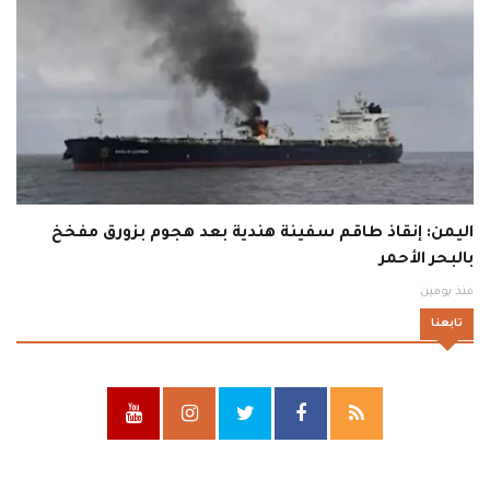
اليمن: إنقاذ طاقم سفينة هندية بعد هجوم بزورق مفخخ
بالبحر الأحمر
منذ يومين
تابعنا