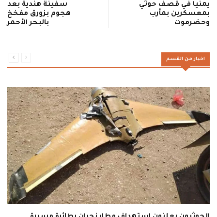
يمنياً في قصف حوثي
سفينة هندية بعد
بمعسكرين بمأرب
هجوم بزورق مفخخ
وحضرموت
بالبحر الأحمر
اخبار من القسم
الحوثيون يعلنون استهداف مطار نجران بطائرة مسيرة