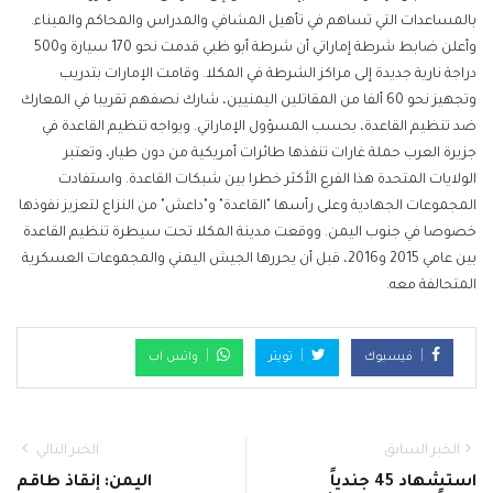
بالمساعدات التي تساهم في تأهيل المشافي والمدراس والمحاكم والميناء.
وأعلن ضابط شرطة إماراتي أن شرطة أبو ظبي قدمت نحو 170 سيارة و500
دراجة نارية جديدة إلى مراكز الشرطة في المكلا. وقامت الإمارات بتدريب
وتجهيز نحو 60 ألفا من المقاتلين اليمنيين، شارك نصفهم تقريبا في المعارك
ضد تنظيم القاعدة، بحسب المسؤول الإماراتي. ويواجه تنظيم القاعدة في
جزيرة العرب حملة غارات تنفذها طائرات أمريكية من دون طيار، وتعتبر
الولايات المتحدة هذا الفرع الأكثر خطرا بين شبكات القاعدة. واستفادت
المجموعات الجهادية وعلى رأسها "القاعدة" و"داعش" من النزاع لتعزيز نفوذها
خصوصا في جنوب اليمن. ووقعت مدينة المكلا تحت سيطرة تنظيم القاعدة
بين عامي 2015 و2016، قبل أن يحررها الجيش اليمني والمجموعات العسكرية
المتحالفة معه.
فيسبوك
تويتر
واتس اب
الخبر السابق
الخبر التالي
استشهاد 45 جندياً
اليمن: إنقاذ طاقم