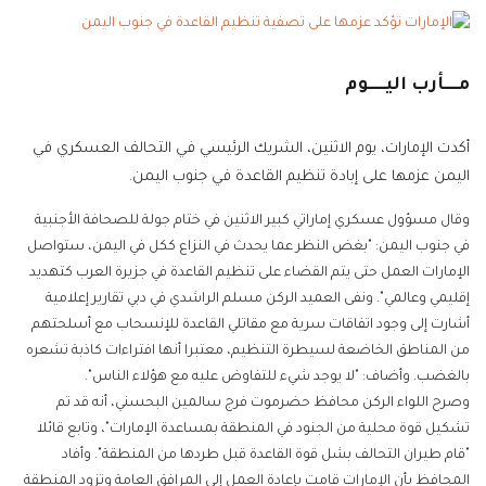
مــــأرب اليـــــوم
أكدت الإمارات، يوم الاثنين، الشريك الرئيسي في التحالف العسكري في
اليمن عزمها على إبادة تنظيم القاعدة في جنوب اليمن.
وقال مسؤول عسكري إماراتي كبير الاثنين في ختام جولة للصحافة الأجنبية
في جنوب اليمن: "بغض النظر عما يحدث في النزاع ككل في اليمن، ستواصل
الإمارات العمل حتى يتم القضاء على تنظيم القاعدة في جزيرة العرب كتهديد
إقليمي وعالمي". ونفى العميد الركن مسلم الراشدي في دبي تقارير إعلامية
أشارت إلى وجود اتفاقات سرية مع مقاتلي القاعدة للإنسحاب مع أسلحتهم
من المناطق الخاضعة لسيطرة التنظيم، معتبرا أنها افتراءات كاذبة تشعره
بالغضب. وأضاف: "لا يوجد شيء للتفاوض عليه مع هؤلاء الناس".
وصرح اللواء الركن محافظ حضرموت فرج سالمين البحسني، أنه قد تم
تشكيل قوة محلية من الجنود في المنطقة بمساعدة الإمارات"، وتابع قائلا
"قام طيران التحالف بشل قوة القاعدة قبل طردها من المنطقة". وأفاد
المحافظ بأن الإمارات قامت بإعادة العمل إلى المرافق العامة وتزود المنطقة