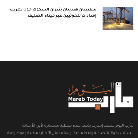
سفينتان هنديتان تثيران الشكوك حول تهريب
إمدادات للحوثيين عبر ميناء الصليف
مأرب اليوم منصة إخبارية يمنية تقدم تغطية مستمرة لأبرز الأحداث
السياسية والاقتصادية والاجتماعية، وتهتم بنقل الأخبار بمهنية وموضوعية