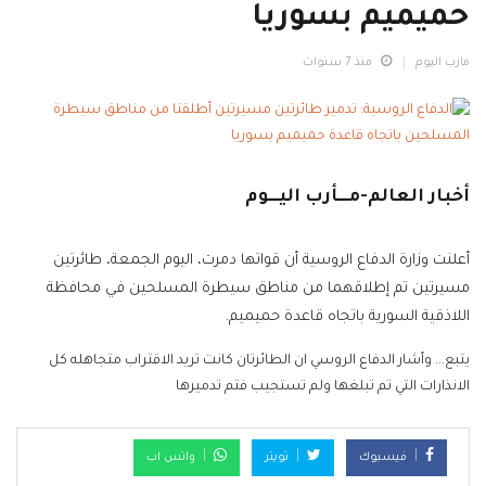
حميميم بسوريا
مارب اليوم
منذ 7 سنوات
أخبار العالم-مـــأرب اليـــوم
أعلنت وزارة الدفاع الروسية أن قواتها دمرت، اليوم الجمعة، طائرتين
مسيرتين تم إطلاقهما من مناطق سيطرة المسلحين في محافظة
اللاذقية السورية باتجاه قاعدة حميميم.
يتبع... وأشار الدفاع الروسي ان الطائرتان كانت تريد الاقتراب متجاهله كل
الانذارات التي تم تبلغها ولم تستجيب فتم تدميرها
فيسبوك
تويتر
واتس اب