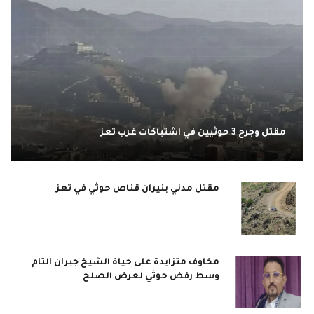
مقتل وجرح 3 حوثيين في اشتباكات غرب تعز
مقتل مدني بنيران قناص حوثي في تعز
مخاوف متزايدة على حياة الشيخ جبران التام
وسط رفض حوثي لعرض الصلح