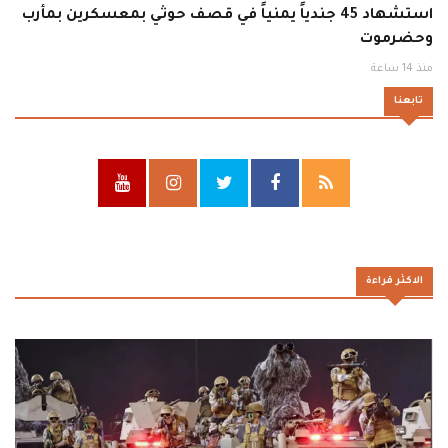
استشهاد 45 جندياً يمنياً في قصف حوثي بمعسكرين بمأرب
وحضرموت
منذ 14 ساعة
تابعنا
الاكثر قراءة