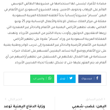
مضادة للأفراد ليتسنى لها استخدامها في مشروعها الطائفي التوسعي
القائم على الإرهاب وتخويف الآمنين. ويعد المشروع السعودي لنزع الألغام في
اليمن "مسام" مشروعاً إنسانياً بحتاً أطلقته المملكة العربية السعودية
ممثلة في مركز الملك سلمان للإغاثة والأعمال الإنسانية يوم 25 يونيو
الماضي بهدف تطهير الأراضي اليمنية من الألغام والذخائر غير المنفجرة التي
زرعها الانقلابيون الحوثيون وأودت بحياة الكثير من اليمنيين الأبرياء. وتهدف
المملكة العربية السعودية من وراء "مسام" علاوة على تطهير الأراضي
اليمنية من الألغام الأرضية والذخائر غير المنفجرة إلى تدريب كوادر وطنية يمنية
على نزع الألغام ووضع آلية تساعد اليمنيين أنفسهم على امتلاك خبرات
مستدامة في هذا المجال تمكنهم في المستقبل من تطهير أراضيهم من أي
ألغام قد يتم العثور عليها حتى لا تشكل تهديدًا لحياة المدنيين الأبرياء.
فيسبوك
تويتر
واتس اب
الخبر السابق
الخبر التالي
اليمن: غضب شعبي
وزارة الدفاع اليمنية توعد