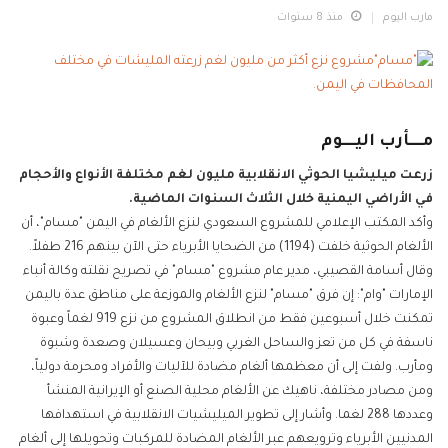
مارب اليوم
منذ 8 سنوات
مــــأرب اليــــوم
زرعت ميليشيا الحوثي الانقلابية مليون لغم مختلفة الأنواع والأحجام
في الأراضي اليمنية خلال الثلاث السنوات الماضية.
وأكد المكتب الإعلامي للمشروع السعودي لنزع الألغام في اليمن "مسام"، أن
الألغام الحوثية خلفت (1194) من الضحايا الأبرياء حتى الآن بينهم 216 طفلاً.
وقال أسامة القصيبي، مدير عام مشروع "مسام" في تصريح نقلته وكالة أنباء
الإمارات "وام": إن فرق "مسام" لنزع الألغام والموزعة على مناطق عدة باليمن
تمكنت خلال أسبوعين فقط من انطلاق المشروع من نزع 919 لغماً وعبوة
ناسفة في كل من تعز والساحل الغربي وبيحان وعسيلان وصعدة وشبوة
ومأرب. ولفت إلى أن معظمها ألغام مضادة للآليات والأفراد ومحرمة دولياً،
ومن مصادر مختلفة، ناهيك عن الألغام محلية الصنع أو الإيرانية المنشأ
وعددها 288 لغما. وأشار إلى تطوير الميليشيات الانقلابية في استهدافها
المدنيين الأبرياء وترويعهم عبر الألغام المضادة للمركبات وتحويلها إلى ألغام