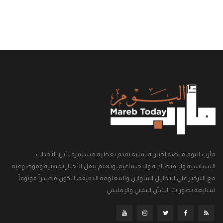
مأرب اليوم منصة إخبارية يمنية تقدم تغطية مستمرة لأبرز الأحداث
السياسية والاقتصادية والاجتماعية، وتهتم بنقل الأخبار بمهنية وموضوعية
مع التركيز على التحليل المتوازن والمعلومة الدقيقة، لتكون مصدراً موثوقاً
لمتابعة تطورات الشأن اليمني والإقليمي.