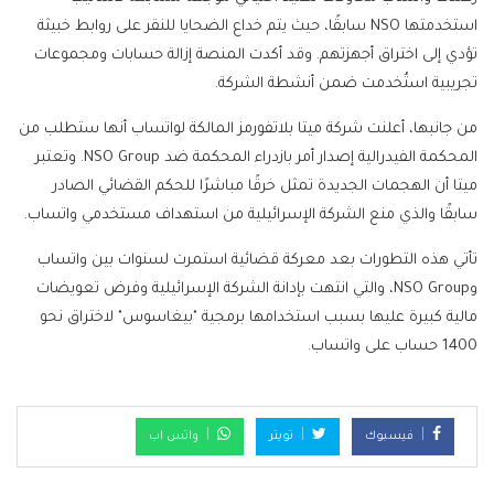
استخدمتها NSO سابقًا، حيث يتم خداع الضحايا للنقر على روابط خبيثة
تؤدي إلى اختراق أجهزتهم. وقد أكدت المنصة إزالة حسابات ومجموعات
تجريبية استُخدمت ضمن أنشطة الشركة.
من جانبها، أعلنت شركة ميتا بلاتفورمز المالكة لواتساب أنها ستطلب من
المحكمة الفيدرالية إصدار أمر بازدراء المحكمة ضد NSO Group. وتعتبر
ميتا أن الهجمات الجديدة تمثل خرقًا مباشرًا للحكم القضائي الصادر
سابقًا والذي منع الشركة الإسرائيلية من استهداف مستخدمي واتساب.
تأتي هذه التطورات بعد معركة قضائية استمرت لسنوات بين واتساب
وNSO Group، والتي انتهت بإدانة الشركة الإسرائيلية وفرض تعويضات
مالية كبيرة عليها بسبب استخدامها برمجية "بيغاسوس" لاختراق نحو
1400 حساب على واتساب.
فيسبوك
تويتر
واتس اب