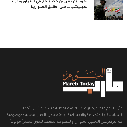
الحوثيون يعززون حضورهم في العراق وتدريب
الميليشيات على إطلاق الصواريخ
مأرب اليوم منصة إخبارية يمنية تقدم تغطية مستمرة لأبرز الأحداث
السياسية والاقتصادية والاجتماعية، وتهتم بنقل الأخبار بمهنية وموضوعية
مع التركيز على التحليل المتوازن والمعلومة الدقيقة، لتكون مصدراً موثوقاً