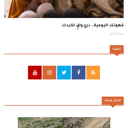
قهوتك اليومية.. درع واقٍ لكبدك
منذ 4 أيام
تابعنا
الاكثر قراءة