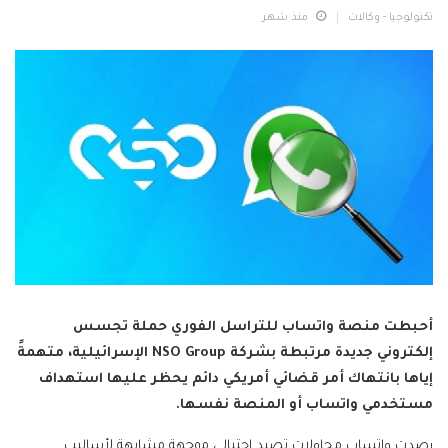
تكنولوجيا - وكالات
منذ شهر
أحبطت منصة واتساب للتراسل الفوري حملة تجسس
إلكتروني جديدة مرتبطة بشركة NSO Group الإسرائيلية، متهمةً
إياها بانتهاك أمر قضائي أمريكي دائم يحظر عليها استهداف
مستخدمي واتساب أو المنصة نفسها.
رصدت واتساب محاولات تصيد احتيالي موجهة مشابهة لأساليب