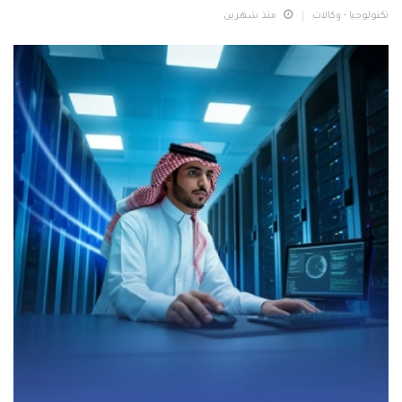
تكنولوجيا - وكالات
منذ شهرين