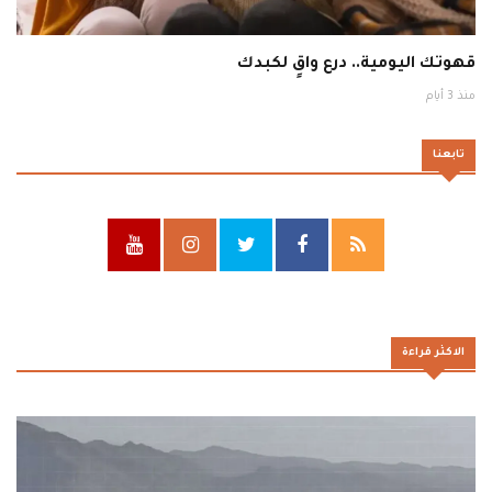
قهوتك اليومية.. درع واقٍ لكبدك
منذ 3 أيام
تابعنا
الاكثر قراءة