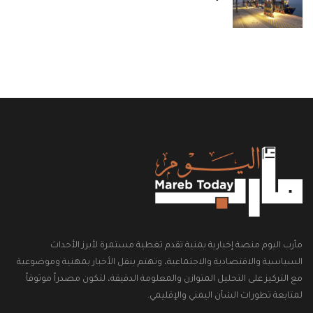
مأرب اليوم منصة إخبارية يمنية تقدم تغطية مستمرة لأبرز الأحداث
السياسية والاقتصادية والاجتماعية، وتهتم بنقل الأخبار بمهنية وموضوعية
مع التركيز على التحليل المتوازن والمعلومة الدقيقة، لتكون مصدراً موثوقاً
لمتابعة تطورات الشأن اليمني والإقليمي.