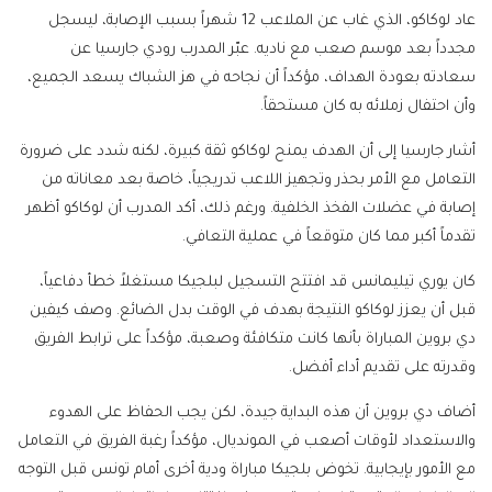
عاد لوكاكو، الذي غاب عن الملاعب 12 شهراً بسبب الإصابة، ليسجل
مجدداً بعد موسم صعب مع ناديه. عبّر المدرب رودي جارسيا عن
سعادته بعودة الهداف، مؤكداً أن نجاحه في هز الشباك يسعد الجميع،
وأن احتفال زملائه به كان مستحقاً.
أشار جارسيا إلى أن الهدف يمنح لوكاكو ثقة كبيرة، لكنه شدد على ضرورة
التعامل مع الأمر بحذر وتجهيز اللاعب تدريجياً، خاصة بعد معاناته من
إصابة في عضلات الفخذ الخلفية. ورغم ذلك، أكد المدرب أن لوكاكو أظهر
تقدماً أكبر مما كان متوقعاً في عملية التعافي.
كان يوري تيليمانس قد افتتح التسجيل لبلجيكا مستغلاً خطأ دفاعياً،
قبل أن يعزز لوكاكو النتيجة بهدف في الوقت بدل الضائع. وصف كيفين
دي بروين المباراة بأنها كانت متكافئة وصعبة، مؤكداً على ترابط الفريق
وقدرته على تقديم أداء أفضل.
أضاف دي بروين أن هذه البداية جيدة، لكن يجب الحفاظ على الهدوء
والاستعداد لأوقات أصعب في المونديال، مؤكداً رغبة الفريق في التعامل
مع الأمور بإيجابية. تخوض بلجيكا مباراة ودية أخرى أمام تونس قبل التوجه