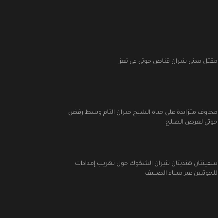
مقتل مدني بنيران قناص حوثي في تعز
مخاوف متزايدة على حياة الشيخ جبران التام وسط رفض
حوثي لعرض الصلح
سفينتان هنديتان تثيران الشكوك حول تهريب إمدادات
للحوثيين عبر ميناء الصليف