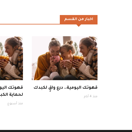
اخبار من القسم
قهوتك اليومية.. درع واقٍ لكبدك
قهوتك اليوم
لحماية الكبد
منذ 4 أيام
منذ أسبوع