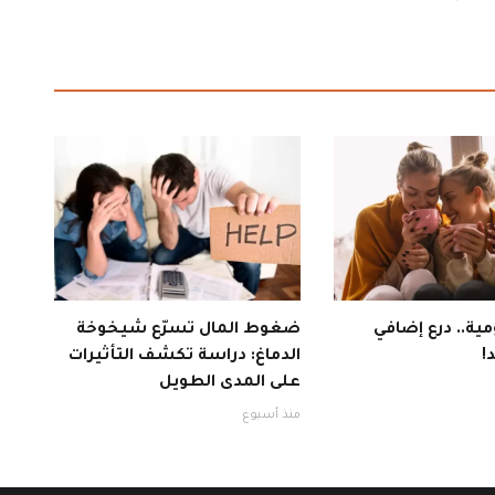
ية.. درع إضافي
ضغوط المال تسرّع شيخوخة
!
الدماغ: دراسة تكشف التأثيرات
على المدى الطويل
منذ أسبوع