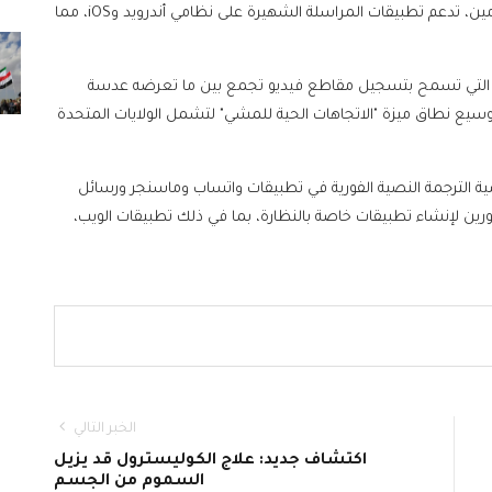
هذه الميزة الجديدة، التي ستكون متاحة لجميع المستخدمين، تدعم تطبيقات المراسلة الشهيرة على نظامي أندرويد وiOS، مما
لإضافة إلى ذلك، أضافت ميتا ميزة "Display Recording" التي تسمح بتسجيل مقاطع فيديو تجمع بين ما تعرضه عدسة
وسيع نطاق ميزة "الاتجاهات الحية للمشي" لتشمل الولايات المتحدة
ية الترجمة النصية الفورية في تطبيقات واتساب وماسنجر ورسائل
رين لإنشاء تطبيقات خاصة بالنظارة، بما في ذلك تطبيقات الويب،
الخبر التالي
اكتشاف جديد: علاج الكوليسترول قد يزيل
السموم من الجسم