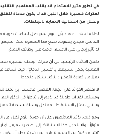
في تطور مثير للاهتمام قد يقلب المفاهيم التقليدي
لفترات قصيرة خلال الليل قد لا يكون مدعاة للقلق،
وتقلل من احتمالية الإصابة بالجلطات.
لطالما ساد الاعتقاد بأن النوم المتواصل لساعات طويلة هو 
العالمي مجدي يعقوب، تضع هذا المفهوم تحت المجهر. إذ
له تأثير إيجابي على الجسم، خاصة على وظائف الدماغ.
تكمن الفائدة الرئيسية في أن فترات اليقظة القصيرة تع
العملية يمكن تشبيهها بـ "غسيل الدماغ"، حيث تساعد في 
يعزز من كفاءة التفكير والتركيز بشكل ملحوظ.
لا تقتصر الفوائد على الجهاز العصبي فحسب، بل تمتد لتش
ومستمر لفترات طويلة قد يؤدي إلى تباطؤ في تدفق الدم
وبالتالي، يمثل الاستيقاظ المعتدل وسيلة بسيطة لتحفيز 
ومع ذلك، يؤكد المختصون على أن جودة النوم تظل هي الع
متوازنًا، وألا يتحول هذا الاستيقاظ إلى اضطراب مزمن أو أ
"إشارة ذكية" من الجسم لإعادة التوازن، شريطة أن يكون طبي