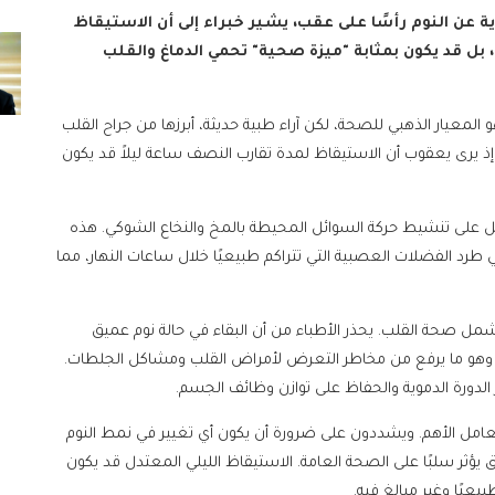
ة عن النوم رأسًا على عقب، يشير خبراء إلى أن الاستيقاظ
 بل قد يكون بمثابة "ميزة صحية" تحمي الدماغ والقلب
المعيار الذهبي للصحة، لكن آراء طبية حديثة، أبرزها من جراح القلب
 يرى يعقوب أن الاستيقاظ لمدة تقارب النصف ساعة ليلاً قد يكون
مل على تنشيط حركة السوائل المحيطة بالمخ والنخاع الشوكي. هذه
طرد الفضلات العصبية التي تتراكم طبيعيًا خلال ساعات النهار، مما
مل صحة القلب. يحذر الأطباء من أن البقاء في حالة نوم عميق
، وهو ما يرفع من مخاطر التعرض لأمراض القلب ومشاكل الجلطات.
الدورة الدموية والحفاظ على توازن وظائف الجسم.
امل الأهم. ويشددون على ضرورة أن يكون أي تغيير في نمط النوم
رق يؤثر سلبًا على الصحة العامة. الاستيقاظ الليلي المعتدل قد يكون
عيًا وغير مبالغ فيه.