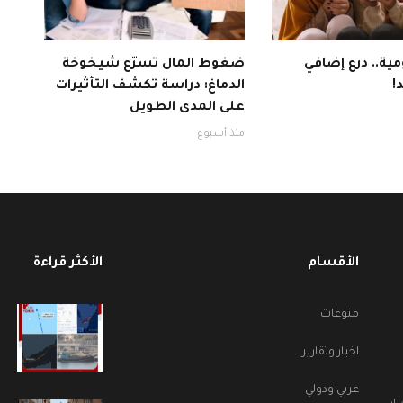
ية.. درع إضافي
ضغوط المال تسرّع شيخوخة
!
الدماغ: دراسة تكشف التأثيرات
على المدى الطويل
منذ أسبوع
الأقسام
الأكثر قراءة
منوعات
اخبار وتقارير
عربي ودولي