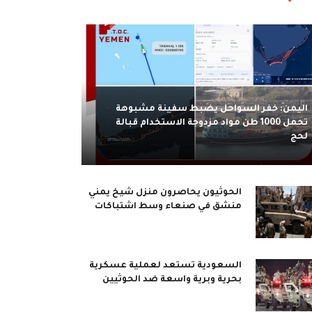
اليمن: خفر السواحل يضبط سفينة مشبوهة
تحمل 1000 طن مواد مزدوجة الاستخدام قبالة
لحج
الحوثيون يحاصرون منزل شيخ يمني
منشق في صنعاء وسط اشتباكات
السعودية تستعد لعملية عسكرية
بحرية وبرية واسعة ضد الحوثيين