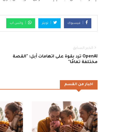
فيسبوك
تويتر
واتس اب
الخبر السابق
OpenAI ترد بقوة على اتهامات أبل: "القصة
مختلفة تمامًا"
اخبار من القسم