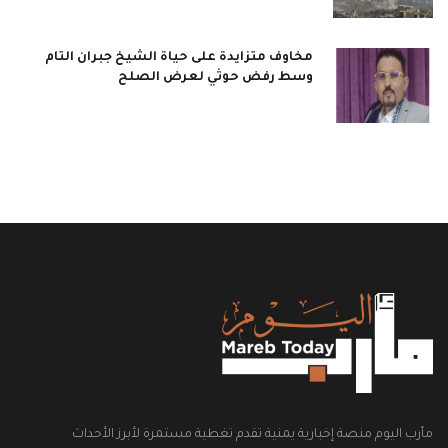
مخاوف متزايدة على حياة الشيخ جبران التام
وسط رفض حوثي لعرض الصلح
مأرب اليوم منصة إخبارية يمنية تقدم تغطية مستمرة لأبرز الأحداث