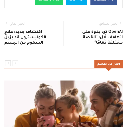
فيسبوك
تويتر
واتس اب
الخبر السابق
الخبر التالي
OpenAI ترد بقوة على
اكتشاف جديد: علاج
اتهامات أبل: "القصة
الكوليسترول قد يزيل
مختلفة تمامًا"
السموم من الجسم
اخبار من القسم