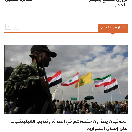
بزورق مفخخ بالبحر
بطائرة مسيرة
الأحمر
اخبار من القسم
الحوثيون يعززون حضورهم في العراق وتدريب الميليشيات
على إطلاق الصواريخ