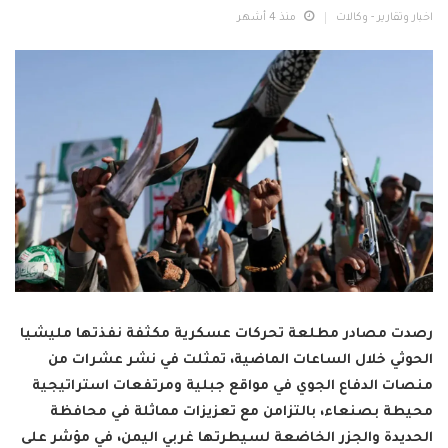
اخبار وتقارير - وكالات
منذ 4 أشهر
رصدت مصادر مطلعة تحركات عسكرية مكثفة نفذتها مليشيا
الحوثي خلال الساعات الماضية، تمثلت في نشر عشرات من
منصات الدفاع الجوي في مواقع جبلية ومرتفعات استراتيجية
محيطة بصنعاء، بالتزامن مع تعزيزات مماثلة في محافظة
الحديدة والجزر الخاضعة لسيطرتها غربي اليمن، في مؤشر على