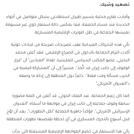
تصعيد وشيك.
وأفادت تقارير محلية بتسيير طيران استطلاعي بشكل متواصل في أجواء
الحديدة منذ مساء الجمعة، مما يعكس حالة استنفار جوي غير مسبوقة
تعيشها الجماعة في ظل التوترات الإقليمية المتسارعة.
تأتي هذه التحركات الميدانية عقب تصريحات صريحة من قيادات حوثية
أكدت التزام الجماعة بالدخول في الصراع الإقليمي. فقد أعلن محمد
البخيتي، عضو المكتب السياسي للمليشيا، لقناة "الميادين" أن "قرار
الوقوف إلى جانب إيران قد اتُّخذ"، مشيراً إلى أن "المشاركة اليمنية في
الحرب مسألة وقت فقط"، داعياً دول المنطقة إلى إدانة ما وصفه
بـ"العدوان الأمريكي".
كما كان زعيم الجماعة، عبد الملك الحوثي، قد أعلن في كلمة مصورة
سابقة وقوف جماعته إلى جانب إيران في مواجهة ما أسماه "العدوان
الإسرائيلي الأمريكي"، مؤكداً جاهزية الجماعة "لكل التطورات"، بعد أن لوّح
قبل أسبوع بالتحرك العسكري في أي لحظة تقتضيها تطورات المنطقة.
يأتي هذا الاستنفار في خضم المواجهة الإقليمية المشتعلة التي بدأت