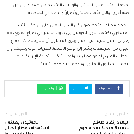
بهجمات متبادلة بين إسرائيل والولايات المتحدة من جهة، وإيران من
جهة أخرى، والتي خلّفت خسائر وأضراراً واسعة في المنطقة.
ويُجمع محللون متخصصون في الشأن اليمني على أن هذا الانتشار
العسكري يكشف تحول الحوثيين إلى طرف مباشر في صراع مفتوح، مما
يعرض اليمن لمزيد من الدمار. ويرى المحللون أن نشر منصات الدفاع
الجوي في المرتفعات يشير إلى توقع الجماعة لضربات جوية وشيكة، وأن
الخطاب المروج له هو غطاء أيديولوجي لتنفيذ الأجندة الإيرانية، فيما
يتحمل المدنيون اليمنيون وحدهم أعباء هذه التبعية.
فيسبوك
تويتر
واتس اب
الخبر السابق
الخبر التالي
اليمن: إنقاذ طاقم
الحوثيون يعلنون
سفينة هندية بعد هجوم
استهداف مطار نجران