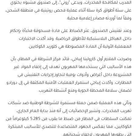
المدرب لمكافحة المخدرات، ويدعى "روني"، إلى صندوق مشبوه يحتوي
على ستة أطواق كرة سلة أثناء عملية فحص روتينية في منطقة الشحن،
وفقاً لما أوردته مصادر إعلامية محلية.
وعند تفتيش الصندوق، عثر الضباط على مادة مسحوقة مخبأة بإحكام
داخل الهياكل البلاستيكية للأطواق الرياضية. وقد أكدت الاختبارات
المعملية الأولية أن المادة المضبوطة هي كلوريد الكوكايين.
وصرحت الملازم أول كارولينا إيباجي، قائد مركز الشرطة في المطار، بأن
هذه الأساليب التي يستخدمها المهربون تهدف إلى إخفاء المواد غير
المشروعة داخل أغراض وأدوات يومية لتجاوز إجراءات التفتيش في
المطارات. وأكدت إيباجي استمرار العمليات الأمنية المكثفة في إل دورادو
لضمان سلامة المحطة الجوية ومنع أنشطة التهريب.
وتأتي هذه العملية ضمن حملة مستمرة للشرطة الوطنية ضد شبكات
تهريب المخدرات، وتشير الإحصائيات إلى أنه منذ بداية العام الجاري،
تمكنت السلطات في المطار من ضبط ما يقرب من 5.285 كيلوغراماً من
الكوكايين، مما يعكس الجهود المتصاعدة للتصدي للأساليب المبتكرة
التي يطورها المهربون لإخفاء شحناتهم.