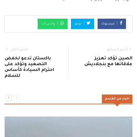
فيسبوك
تويتر
واتس اب
الخبر السابق
الخبر التالي
الصين تؤكد تعزيز
باكستان تدعو لخفض
علاقاتها مع بنجلاديش
التصعيد وتؤكد على
احترام السيادة كأساس
للسلام
اخبار من القسم