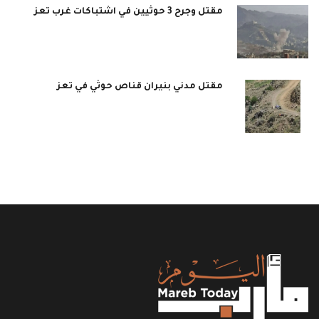
مقتل وجرح 3 حوثيين في اشتباكات غرب تعز
مقتل مدني بنيران قناص حوثي في تعز