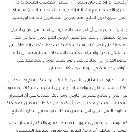
أوضحت الوزارة في بيان رسمي أن استمرار العمليات العسكرية في
الشرق الأوسط يرفع احتمالية إلغاء رحلات الربط (الترانزيت) عبر مراكز
النقل الجوي لدول الخليج، مما يعرض المسافرين لمتاعب لوجستية.
وأشارت الخارجية إلى أن التوصيات الصادرة في الثالث من مارس لا تزال
سارية المفعول، وحثت المواطنين الروس المتواجدين حالياً في تلك
المنطقة على اتخاذ تدابير أمنية شخصية مشددة، وتجنب المناطق التي
قد تشكل خطراً، والالتزام بتعليمات السلطات المحلية، بما في ذلك
اللجوء الفوري إلى الملاجئ عند وجود تهديد جوي، والمحافظة على
التواصل مع منظمي الرحلات وشركات الطيران.
ونقلت الوزارة، استناداً إلى بيانات وزارة النقل الروسية، أنه تم إجلاء حوالي
59 ألف مسافر عالق، سواء سياحاً أو عابرين للترانزيت، عبر 284 رحلة جوية
بين الثاني والحادي عشر من مارس. ومع ذلك، شددت على أن استمرار
العمليات العسكرية يمثل تحذيراً واضحاً من مخاطر التعطيل المحتملة
لخطوط النقل الجوي التي تتضمن محطات توقف في مطارات الخليج.
كما نوهت الخارجية إلى ضرورة التخطيط الدقيق والحكيم للمسارات عند
التوجه إلى مناطق أخرى من العالم، مع ضرورة المتابعة المستمرة